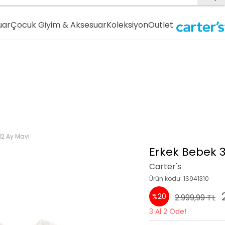
uar
Çocuk Giyim & Aksesuar
Koleksiyon
Outlet
12 Ay Mavi
Erkek Bebek 3
Carter's
Ürün kodu: 1S941310
%20
2.999,99 TL
3 Al 2 Öde!