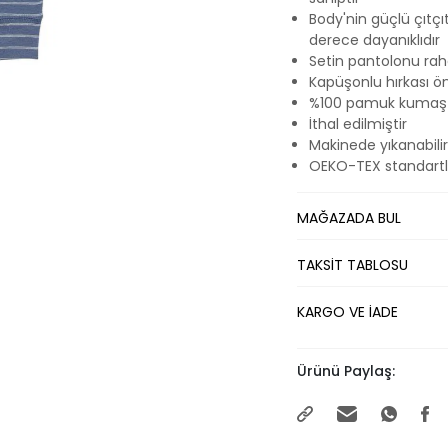
Body'nin güçlü çıtç
derece dayanıklıdır
Setin pantolonu raha
Kapüşonlu hırkası ö
%100 pamuk kumaşt
İthal edilmiştir
Makinede yıkanabilir
OEKO-TEX standartlar
MAĞAZADA BUL
TAKSİT TABLOSU
KARGO VE İADE
Ürünü Paylaş: