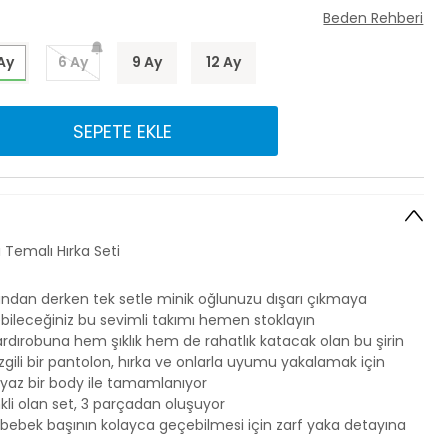
Beden Rehberi
Ay
6 Ay
9 Ay
12 Ay
SEPETE EKLE
 Temalı Hırka Seti
undan derken tek setle minik oğlunuzu dışarı çıkmaya
ileceğiniz bu sevimli takımı hemen stoklayın
rdırobuna hem şıklık hem de rahatlık katacak olan bu şirin
çizgili bir pantolon, hırka ve onlarla uyumu yakalamak için
yaz bir body ile tamamlanıyor
kli olan set, 3 parçadan oluşuyor
y bebek başının kolayca geçebilmesi için zarf yaka detayına