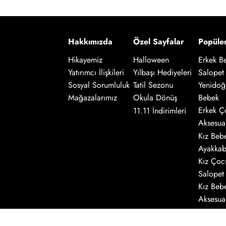
Hakkımızda
Özel Sayfalar
Popüle
Hikayemiz
Halloween
Erkek B
Salopet
Yatırımcı İlişkileri
Yılbaşı Hediyeleri
Yenidoğ
Sosyal Sorumluluk
Tatil Sezonu
Bebek
Mağazalarımız
Okula Dönüş
Erkek Ç
11.11 İndirimleri
Aksesua
Kız Beb
Ayakkab
Kız Çoc
Salopet
Kız Beb
Aksesua