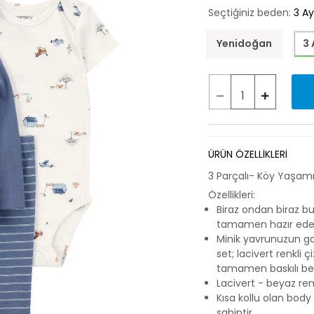
Seçtiğiniz beden:
3 Ay
Yenidoğan
3 
ÜRÜN ÖZELLİKLERİ
3 Parçalı- Köy Yaşamı
Özellikleri:
Biraz ondan biraz b
tamamen hazır edeb
Minik yavrunuzun ga
set; lacivert renkli 
tamamen baskılı be
Lacivert - beyaz ren
Kısa kollu olan bod
sahiptir