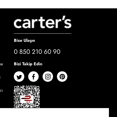
Bize Ulaşın
0 850 210 60 90
Bizi Takip Edin
ma
i
cı