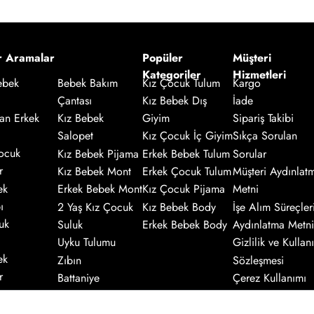
r Aramalar
Popüler
Müşteri
Kategoriler
Hizmetleri
Kız Çocuk Tulum
Kargo
ebek
Bebek Bakım
Kız Bebek Dış
İade
Çantası
an Erkek
Giyim
Sipariş Takibi
Kız Bebek
Salopet
Kız Çocuk İç Giyim
Sıkça Sorulan
ocuk
Kız Bebek Pijama
Erkek Bebek Tulum
Sorular
r
Kız Bebek Mont
Erkek Çocuk Tulum
Müşteri Aydınlat
ek
Erkek Bebek Mont
Kız Çocuk Pijama
Metni
ı
2 Yaş Kız Çocuk
Kız Bebek Body
İşe Alım Süreçler
uk
Suluk
Erkek Bebek Body
Aydınlatma Metni
Uyku Tulumu
Gizlilik ve Kullanı
ek
Zıbın
Sözleşmesi
r
Battaniye
Çerez Kullanımı
Hakkında