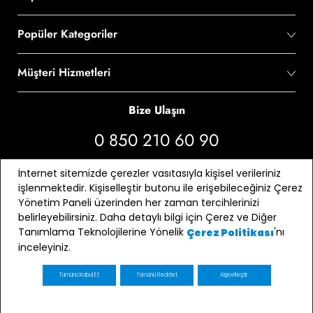
Popüler Kategoriler
Müşteri Hizmetleri
Bize Ulaşın
0 850 210 60 90
Bizi Takip Edin
İnternet sitemizde çerezler vasıtasıyla kişisel verileriniz
işlenmektedir. Kişiselleştir butonu ile erişebileceğiniz Çerez
Yönetim Paneli üzerinden her zaman tercihlerinizi
belirleyebilirsiniz. Daha detaylı bilgi için Çerez ve Diğer
Tanımlama Teknolojilerine Yönelik
'nı
Çerez Politikası
inceleyiniz.
Tümünü Kabul Et
Tümünü Reddet
Kişiselleştir