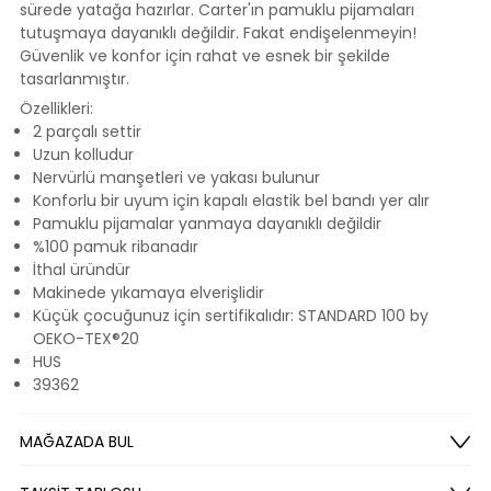
sürede yatağa hazırlar. Carter'ın pamuklu pijamaları
tutuşmaya dayanıklı değildir. Fakat endişelenmeyin!
Güvenlik ve konfor için rahat ve esnek bir şekilde
tasarlanmıştır.
Özellikleri:
2 parçalı settir
Uzun kolludur
Nervürlü manşetleri ve yakası bulunur
Konforlu bir uyum için kapalı elastik bel bandı yer alır
Pamuklu pijamalar yanmaya dayanıklı değildir
%100 pamuk ribanadır
İthal üründür
Makinede yıkamaya elverişlidir
Küçük çocuğunuz için sertifikalıdır: STANDARD 100 by
OEKO-TEX®20
HUS
39362
MAĞAZADA BUL