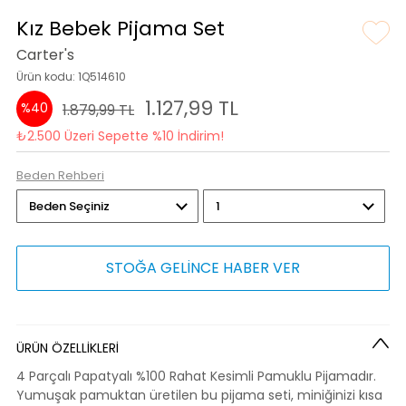
Kız Bebek Pijama Set
Carter's
Ürün kodu: 1Q514610
1.127,99 TL
%40
1.879,99 TL
₺2.500 Üzeri Sepette %10 İndirim!
Beden Rehberi
STOĞA GELİNCE HABER VER
ÜRÜN ÖZELLİKLERİ
4 Parçalı Papatyalı %100 Rahat Kesimli Pamuklu Pijamadır.
Yumuşak pamuktan üretilen bu pijama seti, miniğinizi kısa