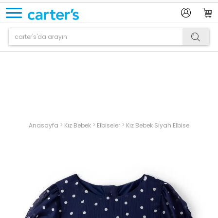
Ürün sepetinize eklenmiştir.
>
>
>
Anasayfa
Kız Bebek
Elbiseler
Kız Bebek Siyah Elbise