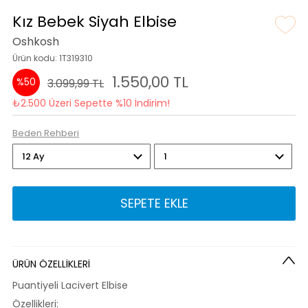
Kız Bebek Siyah Elbise
Oshkosh
Ürün kodu: 1T319310
1.550,00 TL
%50
3.099,99 TL
₺2.500 Üzeri Sepette %10 İndirim!
Beden Rehberi
SEPETE EKLE
ÜRÜN ÖZELLİKLERİ
Puantiyeli Lacivert Elbise
Özellikleri: