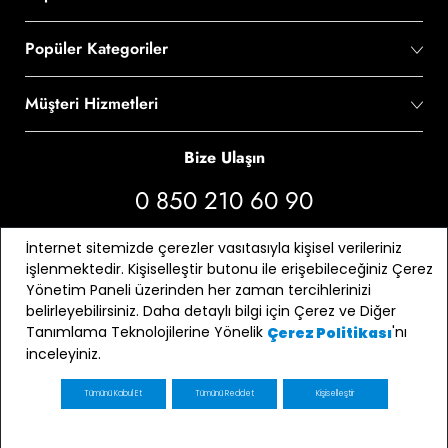
Popüler Kategoriler
Müşteri Hizmetleri
Bize Ulaşın
0 850 210 60 90
Bizi Takip Edin
İnternet sitemizde çerezler vasıtasıyla kişisel verileriniz
işlenmektedir. Kişiselleştir butonu ile erişebileceğiniz Çerez
Yönetim Paneli üzerinden her zaman tercihlerinizi
belirleyebilirsiniz. Daha detaylı bilgi için Çerez ve Diğer
Tanımlama Teknolojilerine Yönelik
'nı
Çerez Politikası
inceleyiniz.
Tümünü Kabul Et
Tümünü Reddet
Kişiselleştir