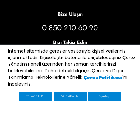
Bize Ulaşın
0 850 210 60 90
Bizi Takip Edin
İnternet sitemizde çerezler vasıtasıyla kişisel verileriniz
işlenmektedir. Kişiselleştir butonu ile erişebileceğiniz Çerez
Yönetim Paneli üzerinden her zaman tercihlerinizi
belirleyebilirsiniz. Daha detaylı bilgi için Çerez ve Diğer
Tanımlama Teknolojilerine Yönelik
'nı
Çerez Politikası
inceleyiniz.
Tümünü Kabul Et
Tümünü Reddet
Kişiselleştir
E-bülten Üyeliği