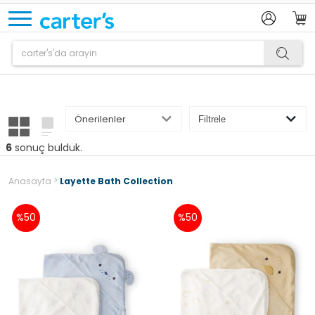
Ürün sepetinize eklenmiştir.
6
sonuç bulduk.
>
Anasayfa
Layette Bath Collection
%50
%50