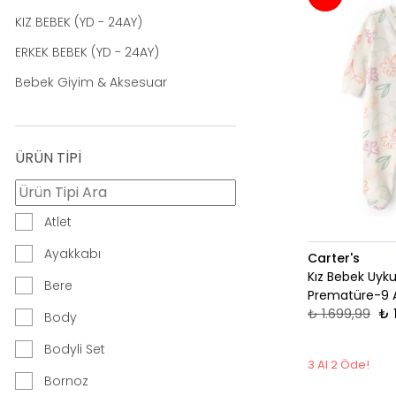
KIZ BEBEK (YD - 24AY)
ERKEK BEBEK (YD - 24AY)
Bebek Giyim & Aksesuar
ÜRÜN TİPİ
Atlet
Ayakkabı
Carter's
Kız Bebek Uyk
Bere
Prematüre-9 A
₺ 1.699,99
₺ 
Body
Bodyli Set
3 Al 2 Öde!
Bornoz