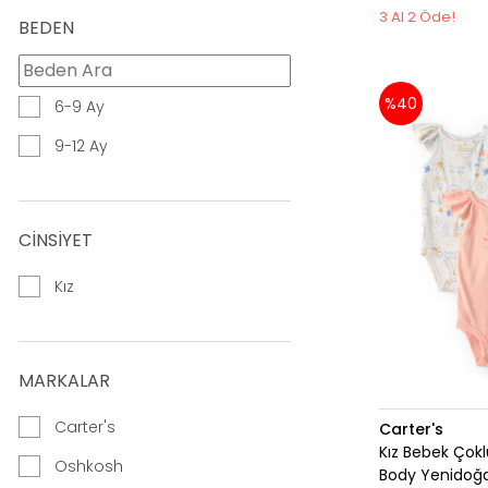
Sandalet
3 Al 2 Öde!
BEDEN
Salopet Set
Setler
%40
6-9 Ay
Şort
9-12 Ay
Sweatshirt
Tişört
CİNSİYET
Tulum
Tulumlu Set
Kız
Uyku Tulumu
Denim Ceket
MARKALAR
Carter's
Carter's
Kız Bebek Çok
Oshkosh
Body Yenidoğ