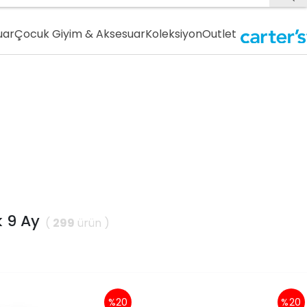
uar
Çocuk Giyim & Aksesuar
Koleksiyon
Outlet
k 9 Ay
(
299
ürün )
%20
%20