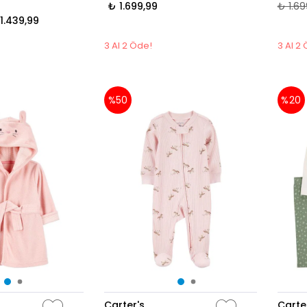
₺ 1.699,99
₺ 1.69
1.439,99
3 Al 2 Öde!
3 Al 2
%50
%20
Carter's
Carte