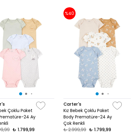
%40
r's
Carter's
bek Çoklu Paket
Kız Bebek Çoklu Paket
Prematüre-24 Ay
Body Prematüre-24 Ay
nkli
Çok Renkli
99,99
₺ 1.799,99
₺ 2.999,99
₺ 1.799,99