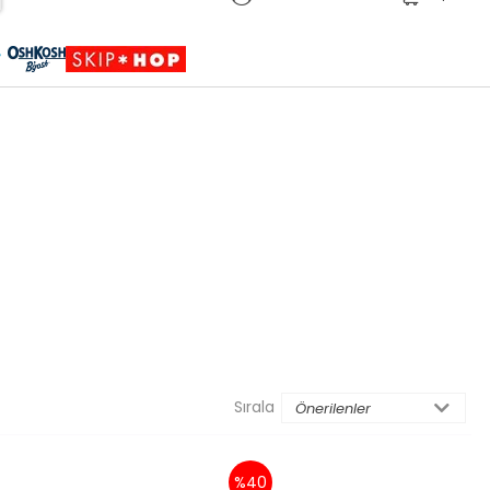
Sepete Eklendi
Ürün sepetinize eklenmiştir.
Sırala
%40