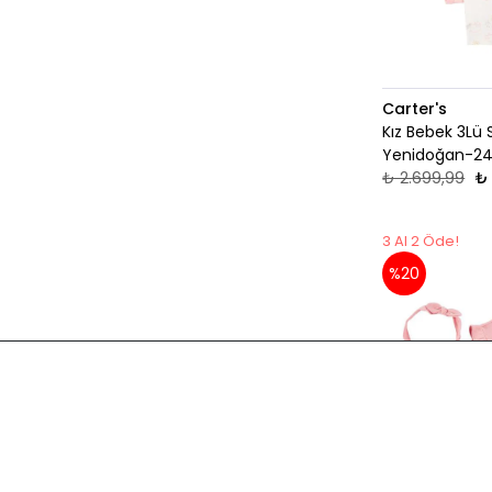
Carter's
Kız Bebek 3Lü 
Yenidoğan-24
₺ 2.699,99
₺ 
3 Al 2 Öde!
%20