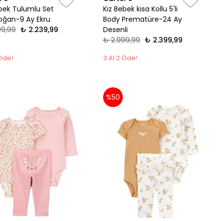
ebek Tulumlu Set
Kız Bebek kısa Kollu 5'li
oğan-9 Ay Ekru
Body Prematüre-24 Ay
99,99
₺ 2.239,99
Desenli
₺ 2.999,99
₺ 2.399,99
 Öde!
3 Al 2 Öde!
%50