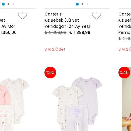
Carter's
Carte
Set
Kız Bebek 3Lü Set
Kız Be
 Ay Mor
Yenidoğan-24 Ay Yeşil
Yenid
1.350,00
₺ 2.699,99
₺ 1.889,99
Pemb
₺ 2.6
3 Al 2 Öde!
3 Al 2
%50
%40