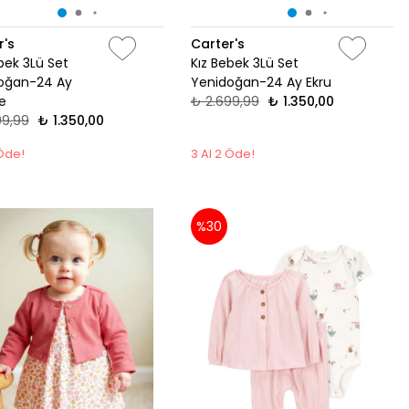
r's
Carter's
bek 3Lü Set
Kız Bebek 3Lü Set
oğan-24 Ay
Yenidoğan-24 Ay Ekru
e
₺ 2.699,99
₺ 1.350,00
99,99
₺ 1.350,00
 Öde!
3 Al 2 Öde!
%30