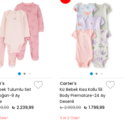
r's
Carter's
ebek Tulumlu Set
Kız Bebek Kısa Kollu 5li
oğan-9 Ay
Body Prematüre-24 Ay
e
Desenli
99,99
₺ 2.239,99
₺ 2.999,99
₺ 1.799,99
 Öde!
3 Al 2 Öde!