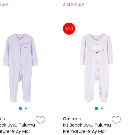
 Öde!
3 Al 2 Öde!
%20
r's
Carter's
ebek Uyku Tulumu
Kız Bebek Uyku Tulumu
türe-9 Ay Mor
Prematüre-9 Ay Mor