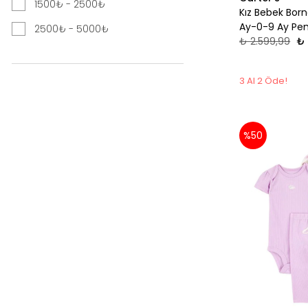
1500₺ - 2500₺
Kız Bebek Bor
Ay-0-9 Ay P
2500₺ - 5000₺
₺ 2.599,99
₺ 
3 Al 2 Öde!
%50