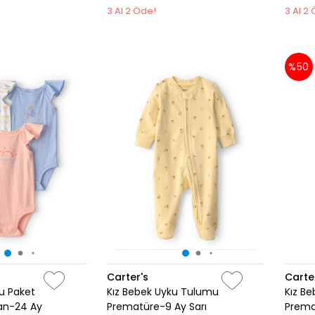
3 Al 2 Öde!
3 Al 2
%50
Carter's
Carte
lu Paket
Kız Bebek Uyku Tulumu
Kız B
an-24 Ay
Prematüre-9 Ay Sarı
Prema