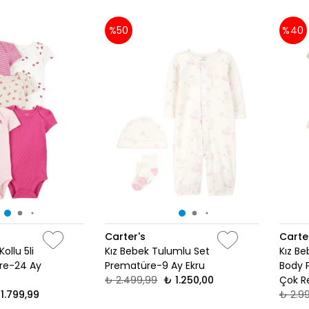
%50
%40
Carter's
Carte
ollu 5li
Kız Bebek Tulumlu Set
Kız Be
re-24 Ay
Prematüre-9 Ay Ekru
Body 
₺ 2.499,99
₺ 1.250,00
Çok Re
1.799,99
₺ 2.9