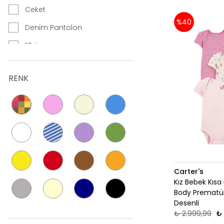
Ceket
%40
Denim Pantolon
Elbise
Elbiseli Set
RENK
Eşofman Altı
Ev Ayakkabısı
Hırka
Hırkalı Set
Kazak
Mayo
Carter's
Kız Bebek Kısa K
Pantolon
Body Prematü
Desenli
Salopet
₺ 2.999,99
₺ 