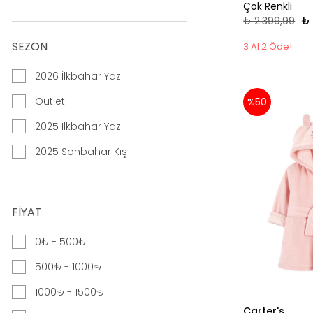
Çok Renkli
₺ 2.399,99
₺ 
SEZON
3 Al 2 Öde!
2026 İlkbahar Yaz
Outlet
%50
2025 İlkbahar Yaz
2025 Sonbahar Kış
FIYAT
0₺ - 500₺
500₺ - 1000₺
1000₺ - 1500₺
Carter's