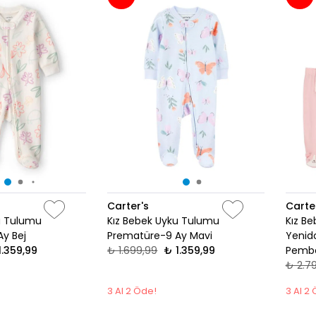
Carter's
Carte
u Tulumu
Kız Bebek Uyku Tulumu
Kız B
y Bej
Prematüre-9 Ay Mavi
Yenid
1.359,99
₺ 1.699,99
₺ 1.359,99
Pemb
₺ 2.7
3 Al 2 Öde!
3 Al 2