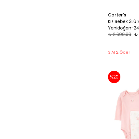
Carter's
Kız Bebek 3Lü 
Yenidoğan-24
₺ 2.699,99
₺ 
3 Al 2 Öde!
%20