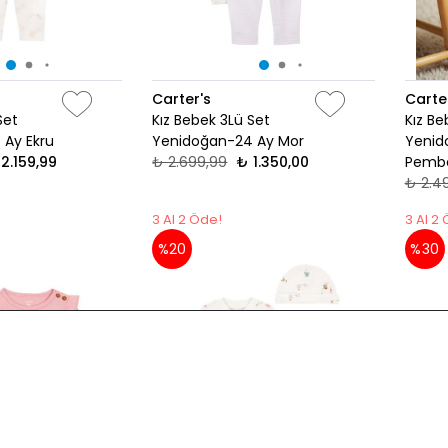
Carter's
Carte
Set
Kız Bebek 3Lü Set
Kız Be
 Ay Ekru
Yenidoğan-24 Ay Mor
Yenid
2.159,99
₺ 2.699,99
₺ 1.350,00
Pemb
₺ 2.4
3 Al 2 Öde!
3 Al 2
%20
%30