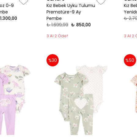
noz 0-9
Kız Bebek Uyku Tulumu
Kız B
embe
Prematüre-9 Ay
Yenid
1.300,00
Pembe
₺ 2.7
₺ 1.699,99
₺ 850,00
3 Al 2 Öde!
3 Al 2
%30
%50