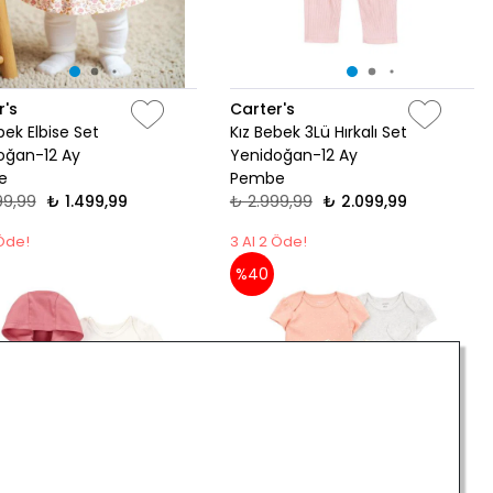
r's
Carter's
bek Elbise Set
Kız Bebek 3Lü Hırkalı Set
oğan-12 Ay
Yenidoğan-12 Ay
e
Pembe
99,99
₺ 1.499,99
₺ 2.999,99
₺ 2.099,99
 Öde!
3 Al 2 Öde!
%40