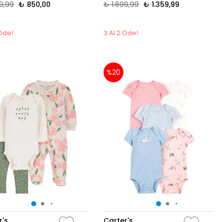
9,99
₺ 850,00
₺ 1.699,99
₺ 1.359,99
 Öde!
3 Al 2 Öde!
%20
r's
Carter's