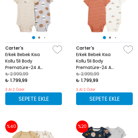
Carter's
Carter's
Erkek Bebek Kısa
Erkek Bebek Kısa
Kollu 5li Body
Kollu 5li Body
Prematüre-24 Ay
Prematüre-24 Ay
Desenli
₺ 2.999,99
Desenli
₺ 2.999,99
₺ 1.799,99
₺ 1.799,99
3 Al 2 Öde!
3 Al 2 Öde!
SEPETE EKLE
SEPETE EKLE
%40
%20