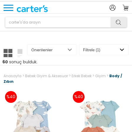
Ürün sepetinize eklenmiştir.
60
sonuç bulduk.
>
>
>
>
Anasayfa
Bebek Giyim & Aksesuar
Erkek Bebek
Giyim
Body /
Zıbın
%40
%40