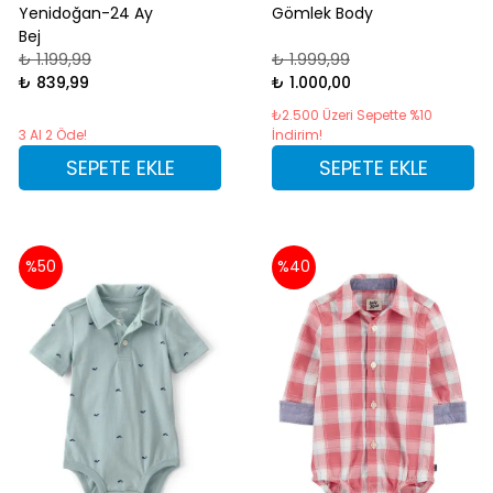
Yenidoğan-24 Ay
Gömlek Body
Bej
₺ 1.199,99
₺ 1.999,99
₺ 839,99
₺ 1.000,00
₺2.500 Üzeri Sepette %10
3 Al 2 Öde!
İndirim!
SEPETE EKLE
SEPETE EKLE
%50
%40