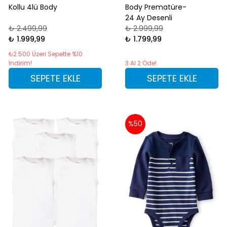
Kollu 4lü Body
Body Prematüre-
24 Ay Desenli
₺ 2.499,99
₺ 2.999,99
₺ 1.999,99
₺ 1.799,99
₺2.500 Üzeri Sepette %10
İndirim!
3 Al 2 Öde!
SEPETE EKLE
SEPETE EKLE
%50