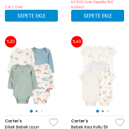
₺2.500 Üzeri Sepette %10
3 Al 2 Öde!
İndirim!
SEPETE EKLE
SEPETE EKLE
%20
%40
Carter's
Carter's
Erkek Bebek Uzun
Bebek Kısa Kollu 5li