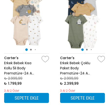
Carter's
Carter's
Erkek Bebek Kısa
Erkek Bebek Çoklu
Kollu 5li Body
Paket Body
Prematüre-24 Ay
Prematüre-24 Ay
Desenli
₺ 2.999,99
Çok Renkli
₺ 2.999,99
₺ 1.799,99
₺ 2.399,99
3 Al 2 Öde!
3 Al 2 Öde!
SEPETE EKLE
SEPETE EKLE