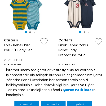
Carter's
Carter's
Erkek Bebek Kısa
Erkek Bebek Çoklu
Kollu 5'li Body Set
Paket Body
Prematüre-24 Ay
₺ 2.099,99
Çok Renkli
₺ 1.259,99
₺ 2.999,99
İnternet sitemizde çerezler vasıtasıyla kişisel verileriniz
₺2.500 Üzeri Sepette %10
işlenmektedir. Kişiselleştir butonu ile erişebileceğiniz Çerez
İndirim!
3 Al 2 Öde!
Yönetim Paneli üzerinden her zaman tercihlerinizi
SEPETE EKLE
SEPETE EKLE
belirleyebilirsiniz. Daha detaylı bilgi için Çerez ve Diğer
Tanımlama Teknolojilerine Yönelik
'nı
Çerez Politikası
inceleyiniz.
%20
Tümünü Kabul Et
Tümünü Reddet
Kişiselleştir