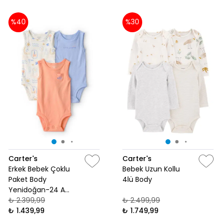
%40
%30
Carter's
Carter's
Erkek Bebek Çoklu
Bebek Uzun Kollu
Paket Body
4lü Body
Yenidoğan-24 Ay
Çok Renkli
₺ 2.399,99
₺ 2.499,99
₺ 1.439,99
₺ 1.749,99