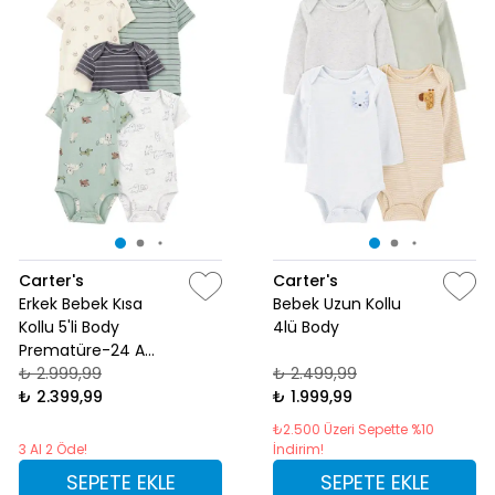
Carter's
Carter's
Erkek Bebek Kısa
Bebek Uzun Kollu
Kollu 5'li Body
4lü Body
Prematüre-24 Ay
Desenli
₺ 2.999,99
₺ 2.499,99
₺ 2.399,99
₺ 1.999,99
₺2.500 Üzeri Sepette %10
3 Al 2 Öde!
İndirim!
SEPETE EKLE
SEPETE EKLE