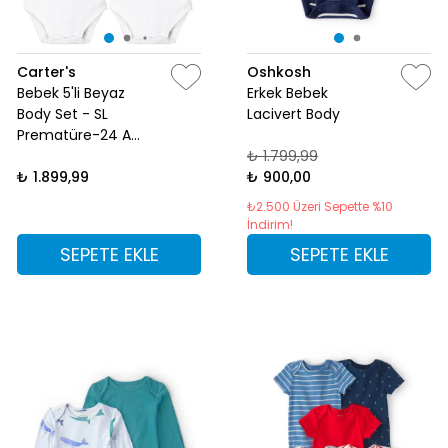
Carter's
Oshkosh
Bebek 5'li Beyaz
Erkek Bebek
Body Set - SL
Lacivert Body
Prematüre-24 Ay
Beyaz
₺ 1.799,99
₺ 1.899,99
₺ 900,00
₺2.500 Üzeri Sepette %10
İndirim!
SEPETE EKLE
SEPETE EKLE