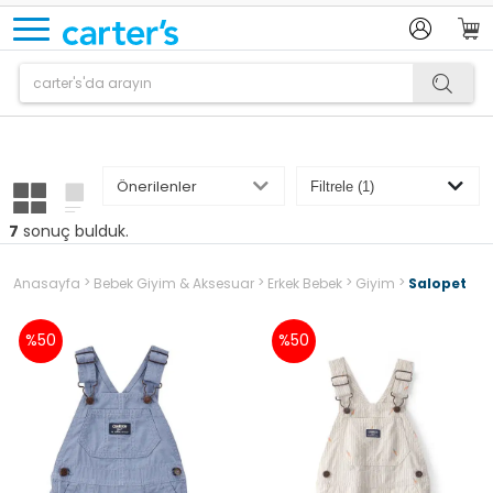
Ürün sepetinize eklenmiştir.
7
sonuç bulduk.
>
>
>
>
Anasayfa
Bebek Giyim & Aksesuar
Erkek Bebek
Giyim
Salopet
%50
%50