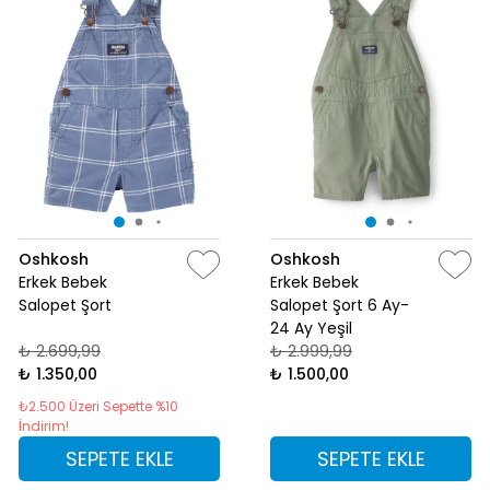
Oshkosh
Oshkosh
Erkek Bebek
Erkek Bebek
Salopet Şort
Salopet Şort 6 Ay-
24 Ay Yeşil
₺ 2.699,99
₺ 2.999,99
₺ 1.350,00
₺ 1.500,00
₺2.500 Üzeri Sepette %10
İndirim!
SEPETE EKLE
SEPETE EKLE