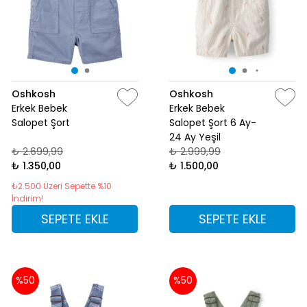
Oshkosh
Oshkosh
Erkek Bebek
Erkek Bebek
Salopet Şort
Salopet Şort 6 Ay-
24 Ay Yeşil
₺ 2.699,99
₺ 2.999,99
₺ 1.350,00
₺ 1.500,00
₺2.500 Üzeri Sepette %10
İndirim!
SEPETE EKLE
SEPETE EKLE
%50
%50