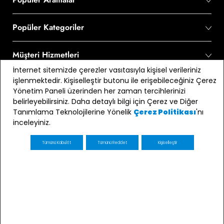
Popüler Kategoriler
Müşteri Hizmetleri
İnternet sitemizde çerezler vasıtasıyla kişisel verileriniz
işlenmektedir. Kişiselleştir butonu ile erişebileceğiniz Çerez
Bize Ulaşın
Yönetim Paneli üzerinden her zaman tercihlerinizi
0 850 210 60 90
belirleyebilirsiniz. Daha detaylı bilgi için Çerez ve Diğer
Tanımlama Teknolojilerine Yönelik
'nı
Çerez Politikası
inceleyiniz.
Bizi Takip Edin
Tümünü Kabul Et
Tümünü Reddet
Kişiselleştir