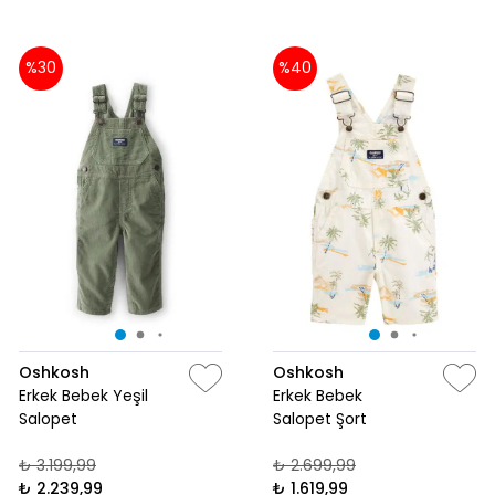
%30
%40
Oshkosh
Oshkosh
Erkek Bebek Yeşil
Erkek Bebek
Salopet
Salopet Şort
₺ 3.199,99
₺ 2.699,99
₺ 2.239,99
₺ 1.619,99