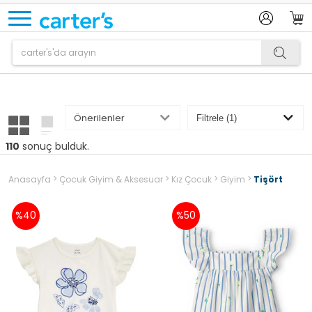
Ürün sepetinize eklenmiştir.
110
sonuç bulduk.
>
>
>
>
Anasayfa
Çocuk Giyim & Aksesuar
Kız Çocuk
Giyim
Tişört
%40
%50