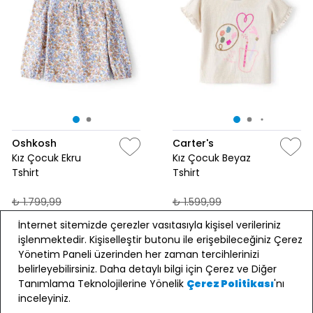
Oshkosh
Carter's
Kız Çocuk Ekru
Kız Çocuk Beyaz
Tshirt
Tshirt
₺ 1.799,99
₺ 1.599,99
₺ 900,00
₺ 800,00
İnternet sitemizde çerezler vasıtasıyla kişisel verileriniz
₺2.500 Üzeri Sepette %10
₺2.500 Üzeri Sepette %10
işlenmektedir. Kişiselleştir butonu ile erişebileceğiniz Çerez
İndirim!
İndirim!
Yönetim Paneli üzerinden her zaman tercihlerinizi
belirleyebilirsiniz. Daha detaylı bilgi için Çerez ve Diğer
SEPETE EKLE
SEPETE EKLE
Tanımlama Teknolojilerine Yönelik
'nı
Çerez Politikası
inceleyiniz.