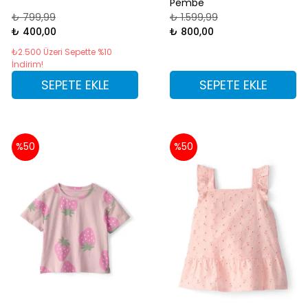
Pembe
₺ 799,99
₺ 1.599,99
₺ 400,00
₺ 800,00
₺2.500 Üzeri Sepette %10
İndirim!
SEPETE EKLE
SEPETE EKLE
%50
%50