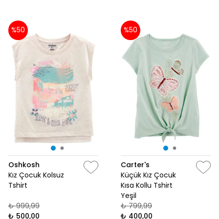
%50
%50
Oshkosh
Carter's
Kız Çocuk Kolsuz
Küçük Kız Çocuk
Tshirt
Kısa Kollu Tshirt
Yeşil
₺ 999,99
₺ 799,99
₺ 500,00
₺ 400,00