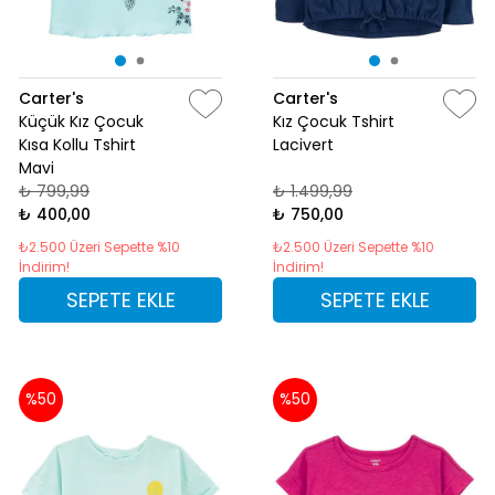
Carter's
Carter's
Küçük Kız Çocuk
Kız Çocuk Tshirt
Kısa Kollu Tshirt
Lacivert
Mavi
₺ 799,99
₺ 1.499,99
₺ 400,00
₺ 750,00
₺2.500 Üzeri Sepette %10
₺2.500 Üzeri Sepette %10
İndirim!
İndirim!
SEPETE EKLE
SEPETE EKLE
%50
%50