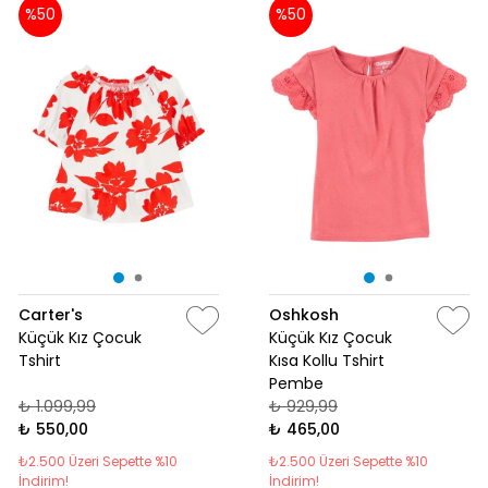
%50
%50
Carter's
Oshkosh
Küçük Kız Çocuk
Küçük Kız Çocuk
Tshirt
Kısa Kollu Tshirt
Pembe
₺ 1.099,99
₺ 929,99
₺ 550,00
₺ 465,00
₺2.500 Üzeri Sepette %10
₺2.500 Üzeri Sepette %10
İndirim!
İndirim!