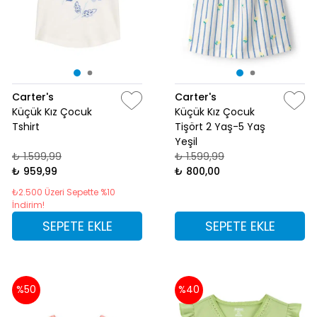
Carter's
Carter's
Küçük Kız Çocuk
Küçük Kız Çocuk
Tshirt
Tişört 2 Yaş-5 Yaş
Yeşil
₺ 1.599,99
₺ 1.599,99
₺ 959,99
₺ 800,00
₺2.500 Üzeri Sepette %10
İndirim!
SEPETE EKLE
SEPETE EKLE
%50
%40