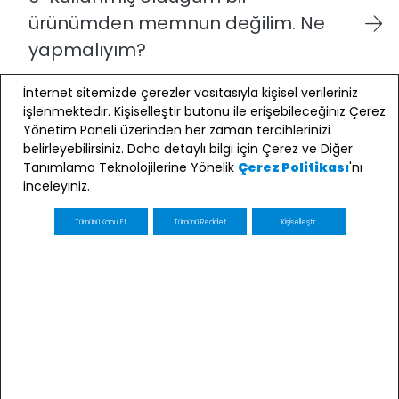
ürünümden memnun değilim. Ne
yapmalıyım?
7-Hasarlı ya da kusurlu bir ürün
İnternet sitemizde çerezler vasıtasıyla kişisel verileriniz
işlenmektedir. Kişiselleştir butonu ile erişebileceğiniz Çerez
teslim aldıysam ne yapmalıyım?
Yönetim Paneli üzerinden her zaman tercihlerinizi
belirleyebilirsiniz. Daha detaylı bilgi için Çerez ve Diğer
8-Türkiye dışında satın alınmış bir
Tanımlama Teknolojilerine Yönelik
'nı
Çerez Politikası
Carter’s / OshKosh B’gosh ürünü ile
inceleyiniz.
ilgili bir sorum/problemim var.
Tümünü Kabul Et
Tümünü Reddet
Kişiselleştir
Kiminle iletişime geçmeliyim ?
Hakkımızda