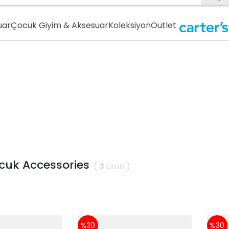
uar
Çocuk Giyim & Aksesuar
Koleksiyon
Outlet
cuk Accessories
(
3
ürün )
%30
%30