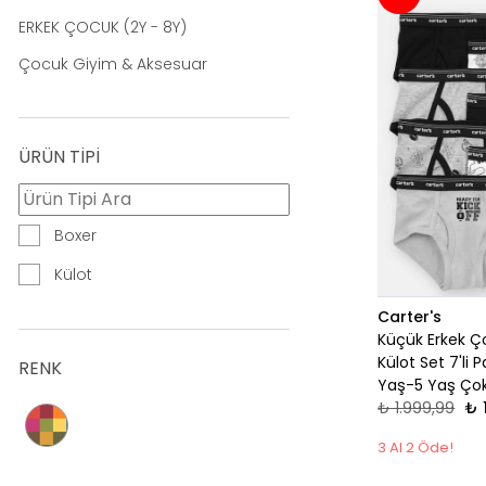
ERKEK ÇOCUK (2Y - 8Y)
Çocuk Giyim & Aksesuar
ÜRÜN TİPİ
Boxer
Külot
Carter's
Küçük Erkek Ç
Külot Set 7'li 
RENK
Yaş-5 Yaş Çok
₺ 1.999,99
₺ 
3 Al 2 Öde!