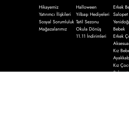
Hikayemiz
Halloween
Erkek B
Salopet
Yatırımcı İlişkileri
Yılbaşı Hediyeleri
Yenidoğ
Sosyal Sorumluluk
Tatil Sezonu
Bebek
Mağazalarımız
Okula Dönüş
Erkek Ç
11.11 İndirimleri
Aksesua
Kız Beb
Ayakkab
Kız Çoc
Salopet
Kız Beb
Aksesua
E-bülten Üyeliği