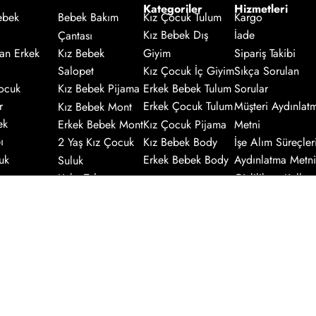
Kategoriler
Hizmetleri
Kız Çocuk Tulum
Kargo
ebek
Bebek Bakım
Kız Bebek Dış
İade
Çantası
an Erkek
Giyim
Sipariş Takibi
Kız Bebek
Salopet
Kız Çocuk İç Giyim
Sıkça Sorulan
ocuk
Kız Bebek Pijama
Erkek Bebek Tulum
Sorular
r
Kız Bebek Mont
Erkek Çocuk Tulum
Müşteri Aydınlat
ek
Erkek Bebek Mont
Kız Çocuk Pijama
Metni
ı
2 Yaş Kız Çocuk
Kız Bebek Body
İşe Alım Süreçler
uk
Suluk
Erkek Bebek Body
Aydınlatma Metni
Uyku Tulumu
Gizlilik ve Kullanı
ek
Zıbın
Sözleşmesi
r
Battaniye
Çerez Kullanımı
Hakkında
Kaydol