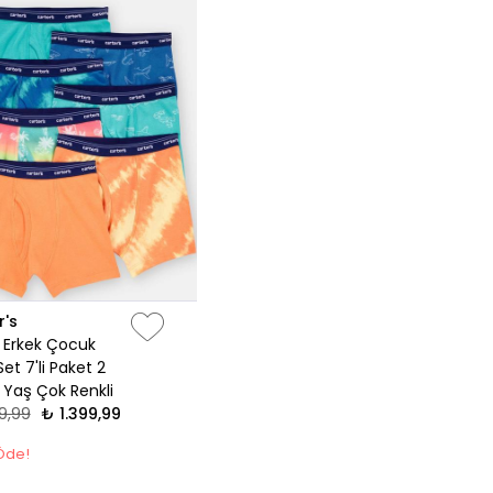
r's
 Erkek Çocuk
Set 7'li Paket 2
 Yaş Çok Renkli
9,99
₺ 1.399,99
 Öde!