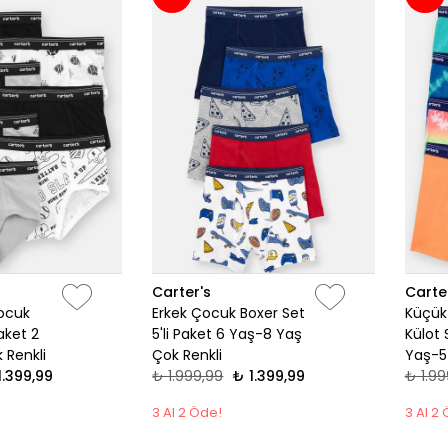
Carter's
Carte
ocuk
Erkek Çocuk Boxer Set
Küçük
Paket 2
5'li Paket 6 Yaş-8 Yaş
Külot 
 Renkli
Çok Renkli
Yaş-5
1.399,99
₺ 1.999,99
₺ 1.399,99
₺ 1.99
3 Al 2 Öde!
3 Al 2