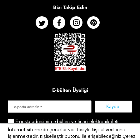
Bizi Takip Edin
E-bülten Üyeliği
Kaydol
E-posta adresimin e-bülten ve ticari elektronik ileti
gönderimi amacıyla işlenmesini kabul ediyorum *
İnternet sitemizde çerezler vasıtasıyla kişisel verileriniz
işlenmektedir. Kişiselleştir butonu ile erişebileceğiniz Çerez
* Açık Rızanızı dilediğiniz zaman