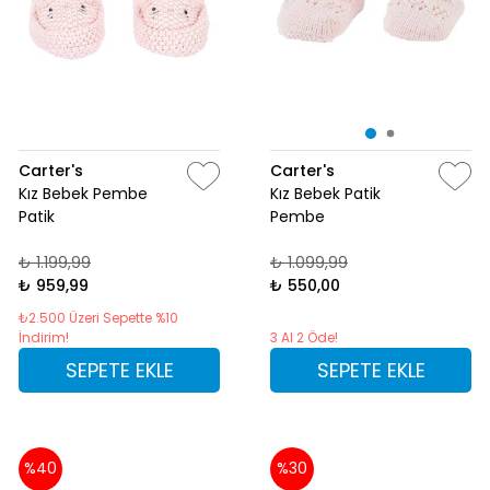
Carter's
Carter's
Kız Bebek Pembe
Kız Bebek Patik
Patik
Pembe
₺ 1.199,99
₺ 1.099,99
₺ 959,99
₺ 550,00
₺2.500 Üzeri Sepette %10
İndirim!
3 Al 2 Öde!
SEPETE EKLE
SEPETE EKLE
%40
%30