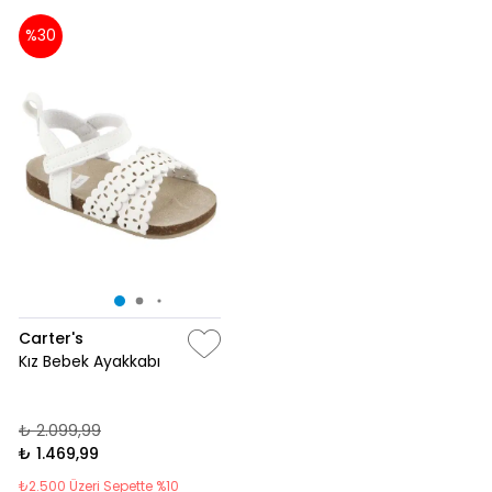
%30
Carter's
Kız Bebek Ayakkabı
₺ 2.099,99
₺ 1.469,99
₺2.500 Üzeri Sepette %10