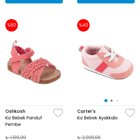
%50
%40
Oshkosh
Carter's
Kız Bebek Panduf
Kız Bebek Ayakkabı
Pembe
₺ 1.199,99
₺ 2.099,99