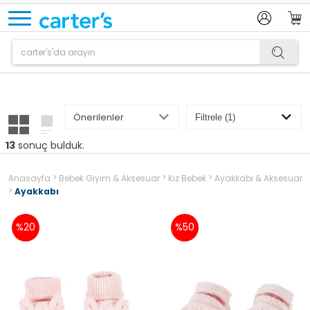
Ürün sepetinize eklenmiştir.
13
sonuç bulduk.
>
>
>
Anasayfa
Bebek Giyim & Aksesuar
Kız Bebek
Ayakkabı & Aksesuar
>
Ayakkabı
%20
%50