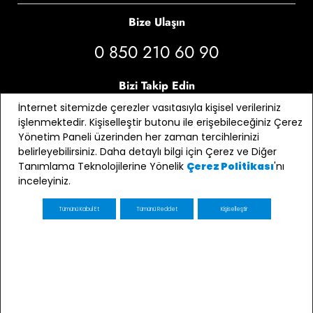
Bize Ulaşın
0 850 210 60 90
Bizi Takip Edin
İnternet sitemizde çerezler vasıtasıyla kişisel verileriniz
işlenmektedir. Kişiselleştir butonu ile erişebileceğiniz Çerez
Yönetim Paneli üzerinden her zaman tercihlerinizi
belirleyebilirsiniz. Daha detaylı bilgi için Çerez ve Diğer
Tanımlama Teknolojilerine Yönelik
'nı
Çerez Politikası
inceleyiniz.
Tümünü Kabul Et
Tümünü Reddet
Kişiselleştir
E-bülten Üyeliği
Kaydol