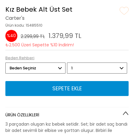
Kız Bebek Alt Üst Set
Carter's
Ürün kodu: 1S485510
1.379,99 TL
%40
2.299,99 TL
₺2.500 Üzeri Sepette %10 İndirim!
Beden Rehberi
SEPETE EKLE
ÜRÜN ÖZELLİKLERİ
3 parçadan oluşan kız bebek setidir. Set; bir adet saç bandı
bir adet sevimli bir elbise ve şorttan oluşur. Birbiri ile