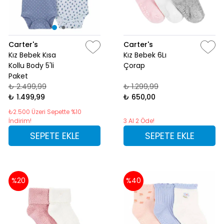
Carter's
Carter's
Kız Bebek Kısa
Kız Bebek 6Lı
Kollu Body 5'li
Çorap
Paket
₺ 2.499,99
₺ 1.299,99
₺ 1.499,99
₺ 650,00
₺2.500 Üzeri Sepette %10
İndirim!
3 Al 2 Öde!
SEPETE EKLE
SEPETE EKLE
%20
%40