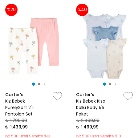
%20
%40
Carter's
Carter's
Kız Bebek
Kız Bebek Kısa
PurelySoft 2'li
Kollu Body 5'li
Pantolon Set
Paket
₺ 1.799,99
₺ 2.499,99
₺ 1.439,99
₺ 1.499,99
₺2.500 Üzeri Sepette %10
₺2.500 Üzeri Sepette %10