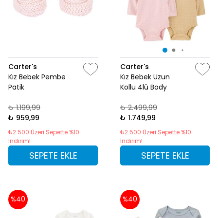
Carter's
Carter's
Kız Bebek Pembe
Kız Bebek Uzun
Patik
Kollu 4lü Body
₺ 1.199,99
₺ 2.499,99
₺ 959,99
₺ 1.749,99
₺2.500 Üzeri Sepette %10
₺2.500 Üzeri Sepette %10
İndirim!
İndirim!
SEPETE EKLE
SEPETE EKLE
%40
%40