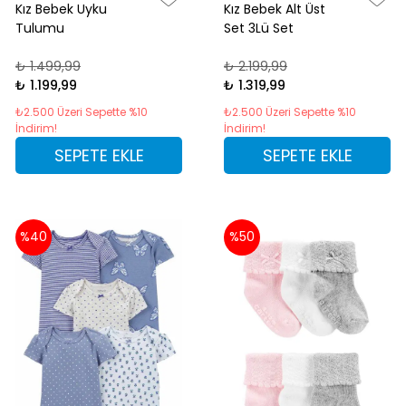
Kız Bebek Uyku
Kız Bebek Alt Üst
Tulumu
Set 3Lü Set
₺ 1.499,99
₺ 2.199,99
₺ 1.199,99
₺ 1.319,99
₺2.500 Üzeri Sepette %10
₺2.500 Üzeri Sepette %10
İndirim!
İndirim!
SEPETE EKLE
SEPETE EKLE
%40
%50