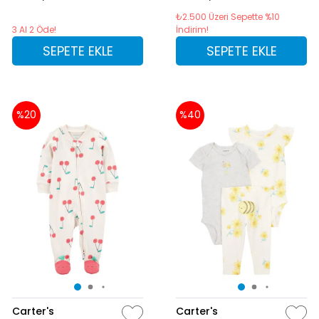
₺2.500 Üzeri Sepette %10
3 Al 2 Öde!
İndirim!
SEPETE EKLE
SEPETE EKLE
%20
%40
Carter's
Carter's