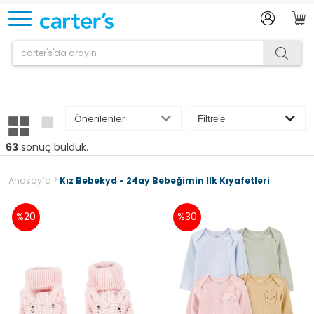
Ürün sepetinize eklenmiştir.
63
sonuç bulduk.
>
Anasayfa
Kız Bebekyd - 24ay Bebeğimin Ilk Kıyafetleri
%20
%30