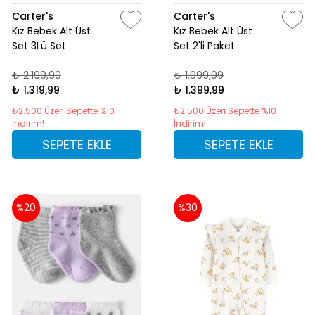
Carter's
Carter's
Kız Bebek Alt Üst
Kız Bebek Alt Üst
Set 3Lü Set
Set 2'li Paket
₺ 2.199,99
₺ 1.999,99
₺ 1.319,99
₺ 1.399,99
₺2.500 Üzeri Sepette %10
₺2.500 Üzeri Sepette %10
İndirim!
İndirim!
SEPETE EKLE
SEPETE EKLE
%20
%30