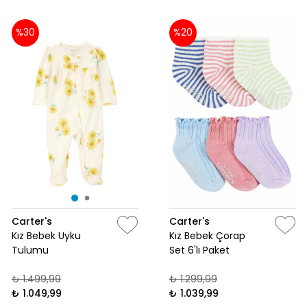
%30
%20
Carter's
Carter's
Kız Bebek Uyku
Kız Bebek Çorap
Tulumu
Set 6'lı Paket
₺ 1.499,99
₺ 1.299,99
₺ 1.049,99
₺ 1.039,99