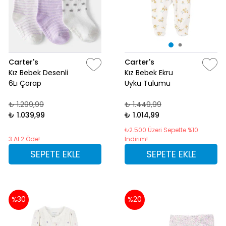
Carter's
Carter's
Kız Bebek Desenli
Kız Bebek Ekru
6Lı Çorap
Uyku Tulumu
₺ 1.299,99
₺ 1.449,99
₺ 1.039,99
₺ 1.014,99
₺2.500 Üzeri Sepette %10
3 Al 2 Öde!
İndirim!
SEPETE EKLE
SEPETE EKLE
%30
%20