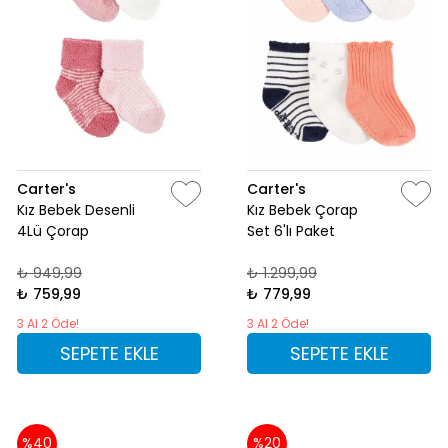
Carter's
Carter's
Kız Bebek Desenli
Kız Bebek Çorap
4Lü Çorap
Set 6'lı Paket
₺ 949,99
₺ 1.299,99
₺ 759,99
₺ 779,99
3 Al 2 Öde!
3 Al 2 Öde!
SEPETE EKLE
SEPETE EKLE
%40
%20