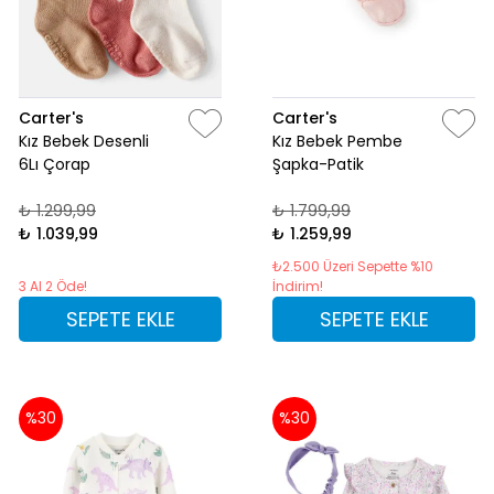
Carter's
Carter's
Kız Bebek Desenli
Kız Bebek Pembe
6Lı Çorap
Şapka-Patik
₺ 1.299,99
₺ 1.799,99
₺ 1.039,99
₺ 1.259,99
₺2.500 Üzeri Sepette %10
3 Al 2 Öde!
İndirim!
SEPETE EKLE
SEPETE EKLE
%30
%30