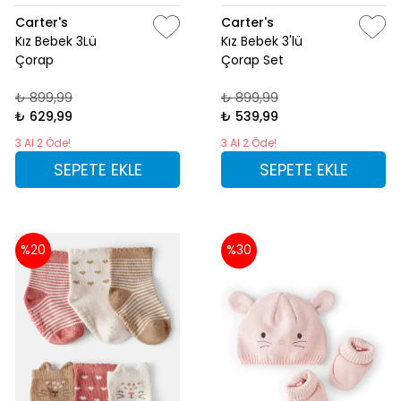
Carter's
Carter's
Kız Bebek 3Lü
Kız Bebek 3'lü
Çorap
Çorap Set
₺ 899,99
₺ 899,99
₺ 629,99
₺ 539,99
3 Al 2 Öde!
3 Al 2 Öde!
SEPETE EKLE
SEPETE EKLE
%20
%30