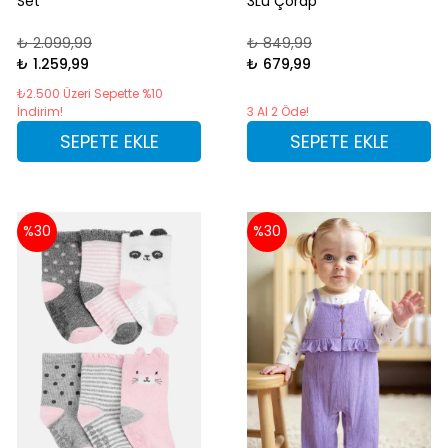
Set
3Lü Çorap
₺ 2.099,99
₺ 849,99
₺ 1.259,99
₺ 679,99
₺2.500 Üzeri Sepette %10
İndirim!
3 Al 2 Öde!
SEPETE EKLE
SEPETE EKLE
%30
%30