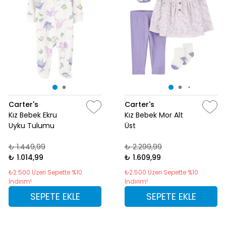
Carter's
Carter's
Kız Bebek Ekru
Kız Bebek Mor Alt
Uyku Tulumu
Üst
₺ 1.449,99
₺ 2.299,99
₺ 1.014,99
₺ 1.609,99
₺2.500 Üzeri Sepette %10
₺2.500 Üzeri Sepette %10
İndirim!
İndirim!
SEPETE EKLE
SEPETE EKLE