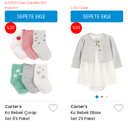
₺2.500 Üzeri Sepette %10
İndirim!
3 Al 2 Öde!
SEPETE EKLE
SEPETE EKLE
%30
%50
Carter's
Carter's
Kız Bebek Çorap
Kız Bebek Elbise
Set 6'lı Paket
Set 2'li Paket