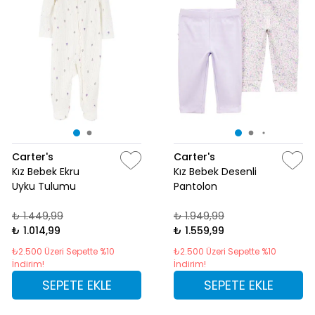
Carter's
Carter's
Kız Bebek Ekru
Kız Bebek Desenli
Uyku Tulumu
Pantolon
₺ 1.449,99
₺ 1.949,99
₺ 1.014,99
₺ 1.559,99
₺2.500 Üzeri Sepette %10
₺2.500 Üzeri Sepette %10
İndirim!
İndirim!
SEPETE EKLE
SEPETE EKLE