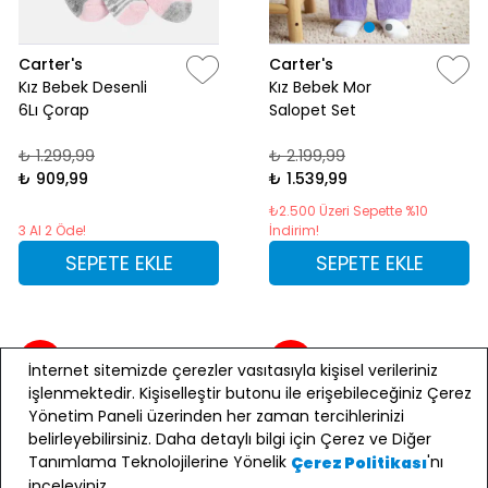
Carter's
Carter's
Kız Bebek Desenli
Kız Bebek Mor
6Lı Çorap
Salopet Set
₺ 1.299,99
₺ 2.199,99
₺ 909,99
₺ 1.539,99
₺2.500 Üzeri Sepette %10
3 Al 2 Öde!
İndirim!
SEPETE EKLE
SEPETE EKLE
%30
%30
İnternet sitemizde çerezler vasıtasıyla kişisel verileriniz
işlenmektedir. Kişiselleştir butonu ile erişebileceğiniz Çerez
Yönetim Paneli üzerinden her zaman tercihlerinizi
belirleyebilirsiniz. Daha detaylı bilgi için Çerez ve Diğer
Tanımlama Teknolojilerine Yönelik
'nı
Çerez Politikası
inceleyiniz.