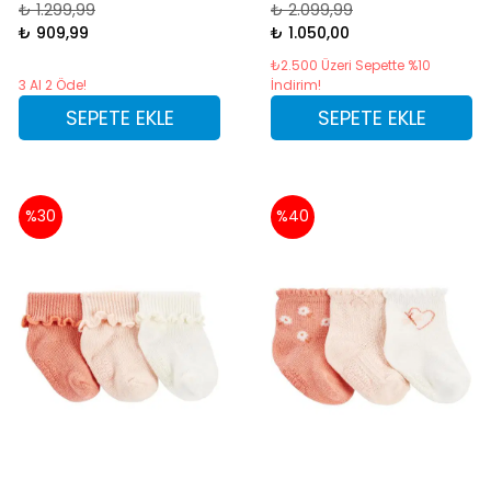
₺ 1.299,99
₺ 2.099,99
₺ 909,99
₺ 1.050,00
₺2.500 Üzeri Sepette %10
3 Al 2 Öde!
İndirim!
SEPETE EKLE
SEPETE EKLE
%30
%40