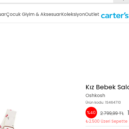
uar
Çocuk Giyim & Aksesuar
Koleksiyon
Outlet
Kız Bebek Sal
Oshkosh
Ürün kodu: 1S464710
%40
2.799,99 TL
₺2.500 Üzeri Sepette 