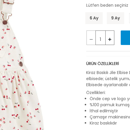
Lütfen beden seçiniz
6 Ay
9 Ay
ÜRÜN ÖZELLİKLERİ
Kiraz Baskılı Jile Elbi
elbisede; üstelik yum
Elbisede ayarlanabilir
Özellikleri:
Önde cep ve logo y
%100 pamuk kumaşt
İthal edilmiştir
Çamaşır makinesinde
Kiraz baskılıdır