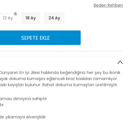
Beden Rehberi
12 Ay
18 Ay
24 Ay
SEPETE EKLE
se Dünyanın En İyi Jilesi hakkında beğendiğiniz her şey bu ikonik
uşak dokuma kumaşını eğlenceli kiraz baskıları tamamlıyor.
 askı kayışları bulunur. Rahat dokuma kumaştan üretilmiştir.
aması detayına sahiptir
ır
 yıkamaya elverişlidir