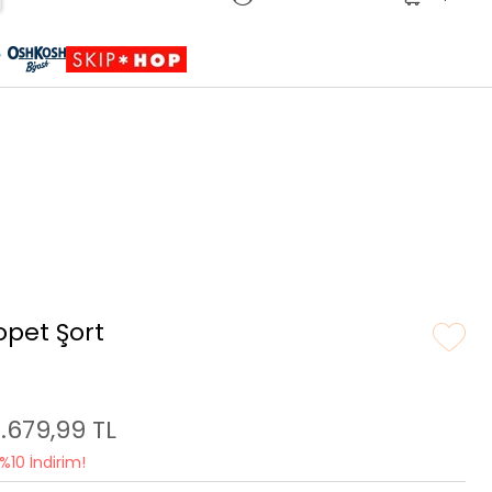
Sepete Eklendi
Ürün sepetinize eklenmiştir.
opet Şort
1.679,99 TL
%10 İndirim!