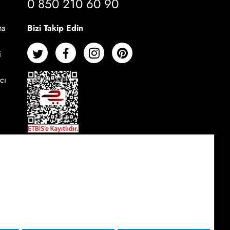
0 850 210 60 90
Bizi Takip Edin
ma
i
cı