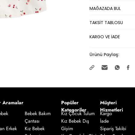
MAĞAZADA BUL
TAKSİT TABLOSU
KARGO VE İADE
Ürünü Paylaş:
r Aramalar
Popüler
Müşteri
Kategoriler
Hizmetleri
Kız Çocuk Tulum
Kargo
ebek
Bebek Bakım
Kız Bebek Dış
İade
Çantası
an Erkek
Giyim
Sipariş Takibi
Kız Bebek