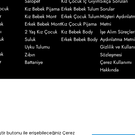
Salopet
Kız Çocuk İç Giyim
Sıkça Sorulan
ocuk
Kız Bebek Pijama
Erkek Bebek Tulum
Sorular
r
Kız Bebek Mont
Erkek Çocuk Tulum
Müşteri Aydınlat
ek
Erkek Bebek Mont
Kız Çocuk Pijama
Metni
ı
2 Yaş Kız Çocuk
Kız Bebek Body
İşe Alım Süreçler
uk
Suluk
Erkek Bebek Body
Aydınlatma Metni
Uyku Tulumu
Gizlilik ve Kullanı
ek
Zıbın
Sözleşmesi
r
Battaniye
Çerez Kullanımı
Hakkında
Kaydol
nik ileti gönderimi amacıyla işlenmesini
enter.com.tr
adresine göndereceğiniz bir
eştir butonu ile erişebileceğiniz Çerez