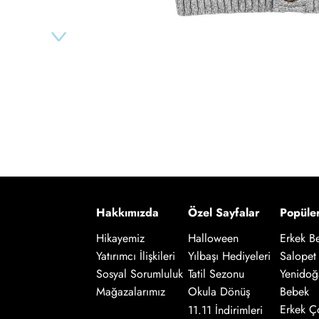
Hakkımızda
Özel Sayfalar
Popüle
Hikayemiz
Halloween
Erkek B
Salopet
Yatırımcı İlişkileri
Yılbaşı Hediyeleri
Yenidoğ
Sosyal Sorumluluk
Tatil Sezonu
Bebek
Mağazalarımız
Okula Dönüş
Erkek Ç
11.11 İndirimleri