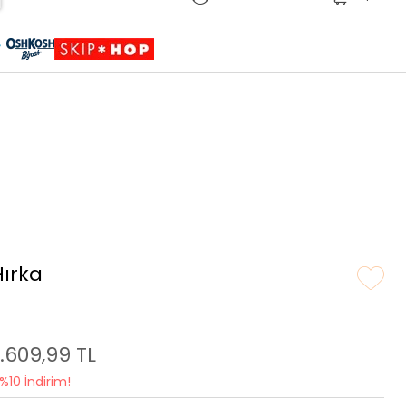
Sepete Eklendi
Ürün sepetinize eklenmiştir.
Hırka
1.609,99 TL
%10 İndirim!