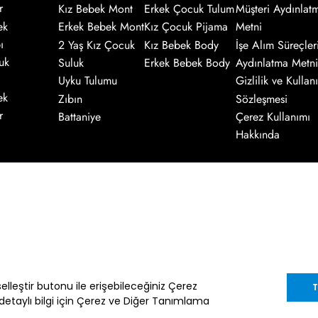
r
Kız Bebek Mont
Erkek Çocuk Tulum
Müşteri Aydınlat
ek
Erkek Bebek Mont
Kız Çocuk Pijama
Metni
ı
2 Yaş Kız Çocuk
Kız Bebek Body
İşe Alım Süreçler
uk
Suluk
Erkek Bebek Body
Aydınlatma Metni
Uyku Tulumu
Gizlilik ve Kullanı
ek
Zıbın
Sözleşmesi
r
Battaniye
Çerez Kullanımı
Hakkında
Kaydol
nik ileti gönderimi amacıyla işlenmesini
enter.com.tr
adresine göndereceğiniz bir
iselleştir butonu ile erişebileceğiniz Çerez
T
 detaylı bilgi için Çerez ve Diğer Tanımlama
im Müşteri Kişisel Verilerin