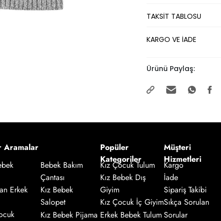
TAKSİT TABLOSU
KARGO VE İADE
Ürünü Paylaş:
r Aramalar
Popüler
Müşteri
Kategoriler
Hizmetleri
Kız Çocuk Tulum
Kargo
ebek
Bebek Bakım
Kız Bebek Dış
İade
Çantası
an Erkek
Giyim
Sipariş Takibi
Kız Bebek
Salopet
Kız Çocuk İç Giyim
Sıkça Sorulan
ocuk
Kız Bebek Pijama
Erkek Bebek Tulum
Sorular