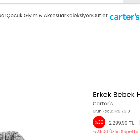
uar
Çocuk Giyim & Aksesuar
Koleksiyon
Outlet
Erkek Bebek 
Carter's
Ürün kodu: 1R617610
%30
2.299,99 TL
₺2.500 Üzeri Sepette 