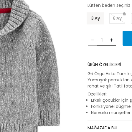
Lütfen beden seçiniz
3 Ay
6 Ay
ÜRÜN ÖZELLİKLERİ
Gri Örgü Hırka Tüm kış
Yumuşak pamuktan ve 
rahat ve şık! Tatil fo
Özellikleri:
Erkek çocuklar için ş
Fonksiyonel düğme 
Nervürlü manşetler 
MAĞAZADA BUL