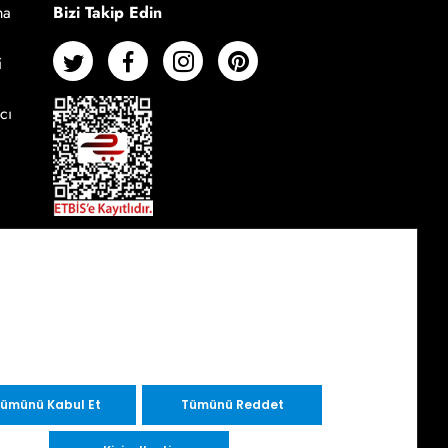
Bizi Takip Edin
ma
i
cı
ümünü Kabul Et
Tümünü Reddet