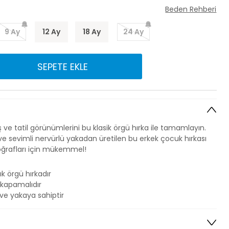
Beden Rehberi
9 Ay
12 Ay
18 Ay
24 Ay
SEPETE EKLE
 ve tatil görünümlerini bu klasik örgü hırka ile tamamlayın.
sevimli nervürlü yakadan üretilen bu erkek çocuk hırkası
toğrafları için mükemmel!
ık örgü hırkadır
kapamalıdır
ve yakaya sahiptir