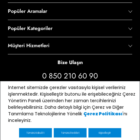
Popüler Aramalar
Popüler Kategoriler
Müşteri Hizmetleri
Bize Ulaşın
0 850 210 60 90
İnternet sitemizde çerezler vasıtasıyla kişisel verileriniz
Bizi Takip Edin
işlenmektedir. Kişiselleştir butonu ile erişebileceğiniz Çerez
Yönetim Paneli üzerinden her zaman tercihlerinizi
belirleyebilirsiniz. Daha detaylı bilgi için Çerez ve Diğer
Tanımlama Teknolojilerine Yönelik
'nı
Çerez Politikası
inceleyiniz.
Tümünü Kabul Et
Tümünü Reddet
Kişiselleştir