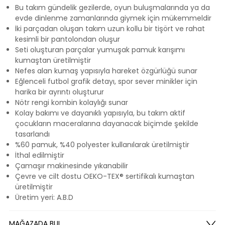
Bu takım gündelik gezilerde, oyun buluşmalarında ya da
evde dinlenme zamanlarında giymek için mükemmeldir
İki parçadan oluşan takım uzun kollu bir tişört ve rahat
kesimli bir pantolondan oluşur
Seti oluşturan parçalar yumuşak pamuk karışımı
kumaştan üretilmiştir
Nefes alan kumaş yapısıyla hareket özgürlüğü sunar
Eğlenceli futbol grafik detayı, spor sever minikler için
harika bir ayrıntı oluşturur
Nötr rengi kombin kolaylığı sunar
Kolay bakımı ve dayanıklı yapısıyla, bu takım aktif
çocukların maceralarına dayanacak biçimde şekilde
tasarlandı
%60 pamuk, %40 polyester kullanılarak üretilmiştir
İthal edilmiştir
Çamaşır makinesinde yıkanabilir
Çevre ve cilt dostu OEKO-TEX® sertifikalı kumaştan
üretilmiştir
Üretim yeri: A.B.D
MAĞAZADA BUL