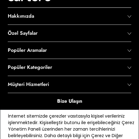
Hakkımızda
Özel Sayfalar
Popüler Aramalar
Popüler Kategoriler
Müşteri Hizmetleri
Bize Ulaşın
0 850 210 60 90
İnternet sitemizde çerezler vasıtasıyla kişisel verileriniz
işlenmektedir. Kişiselleştir butonu ile erişebileceğiniz Çerez
Bizi Takip Edin
Yönetim Paneli üzerinden her zaman tercihlerinizi
belirleyebilirsiniz. Daha detaylı bilgi için Çerez ve Diğer