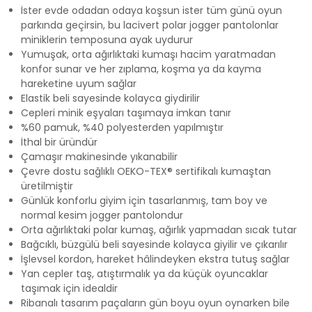
İster evde odadan odaya koşsun ister tüm günü oyun
parkında geçirsin, bu lacivert polar jogger pantolonlar
miniklerin temposuna ayak uydurur
Yumuşak, orta ağırlıktaki kumaşı hacim yaratmadan
konfor sunar ve her zıplama, koşma ya da kayma
hareketine uyum sağlar
Elastik beli sayesinde kolayca giydirilir
Cepleri minik eşyaları taşımaya imkan tanır
%60 pamuk, %40 polyesterden yapılmıştır
İthal bir üründür
Çamaşır makinesinde yıkanabilir
Çevre dostu sağlıklı OEKO-TEX® sertifikalı kumaştan
üretilmiştir
Günlük konforlu giyim için tasarlanmış, tam boy ve
normal kesim jogger pantolondur
Orta ağırlıktaki polar kumaş, ağırlık yapmadan sıcak tutar
Bağcıklı, büzgülü beli sayesinde kolayca giyilir ve çıkarılır
İşlevsel kordon, hareket hâlindeyken ekstra tutuş sağlar
Yan cepler taş, atıştırmalık ya da küçük oyuncaklar
taşımak için idealdir
Ribanalı tasarım paçaların gün boyu oyun oynarken bile