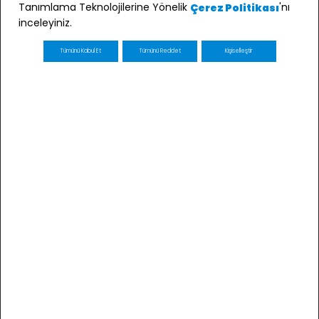
Tanımlama Teknolojilerine Yönelik
'nı
Çerez Politikası
inceleyiniz.
Tümünü Kabul Et
Tümünü Reddet
Kişiselleştir
E-bülten Üyeliği
Kaydol
E-posta adresimin e-bülten ve ticari elektronik ileti
gönderimi amacıyla işlenmesini kabul ediyorum *
* Açık Rızanızı dilediğiniz zaman
kvkk@minycenter.com.tr
adresine göndereceğiniz bir
eposta ile geri alabilirsiniz.