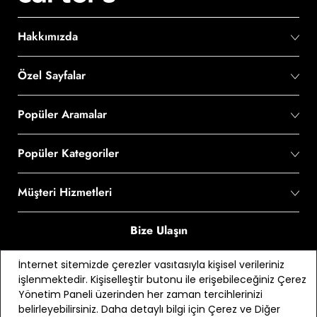
Hakkımızda
Özel Sayfalar
Popüler Aramalar
Popüler Kategoriler
Müşteri Hizmetleri
Bize Ulaşın
0 850 210 60 90
İnternet sitemizde çerezler vasıtasıyla kişisel verileriniz
işlenmektedir. Kişiselleştir butonu ile erişebileceğiniz Çerez
Bizi Takip Edin
Yönetim Paneli üzerinden her zaman tercihlerinizi
belirleyebilirsiniz. Daha detaylı bilgi için Çerez ve Diğer