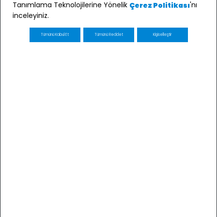
Tanımlama Teknolojilerine Yönelik
'nı
Çerez Politikası
inceleyiniz.
Tümünü Kabul Et
Tümünü Reddet
Kişiselleştir
E-bülten Üyeliği
Kaydol
E-posta adresimin e-bülten ve ticari elektronik ileti
gönderimi amacıyla işlenmesini kabul ediyorum *
* Açık Rızanızı dilediğiniz zaman
kvkk@minycenter.com.tr
adresine göndereceğiniz bir
eposta ile geri alabilirsiniz.