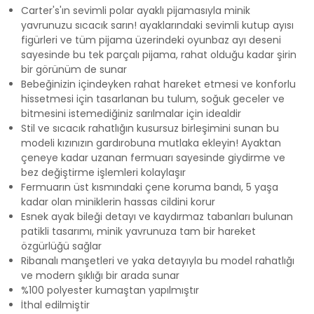
Carter's'ın sevimli polar ayaklı pijamasıyla minik
yavrunuzu sıcacık sarın! ayaklarındaki sevimli kutup ayısı
figürleri ve tüm pijama üzerindeki oyunbaz ayı deseni
sayesinde bu tek parçalı pijama, rahat olduğu kadar şirin
bir görünüm de sunar
Bebeğinizin içindeyken rahat hareket etmesi ve konforlu
hissetmesi için tasarlanan bu tulum, soğuk geceler ve
bitmesini istemediğiniz sarılmalar için idealdir
Stil ve sıcacık rahatlığın kusursuz birleşimini sunan bu
modeli kızınızın gardırobuna mutlaka ekleyin! Ayaktan
çeneye kadar uzanan fermuarı sayesinde giydirme ve
bez değiştirme işlemleri kolaylaşır
Fermuarın üst kısmındaki çene koruma bandı, 5 yaşa
kadar olan miniklerin hassas cildini korur
Esnek ayak bileği detayı ve kaydırmaz tabanları bulunan
patikli tasarımı, minik yavrunuza tam bir hareket
özgürlüğü sağlar
Ribanalı manşetleri ve yaka detayıyla bu model rahatlığı
ve modern şıklığı bir arada sunar
%100 polyester kumaştan yapılmıştır
İthal edilmiştir