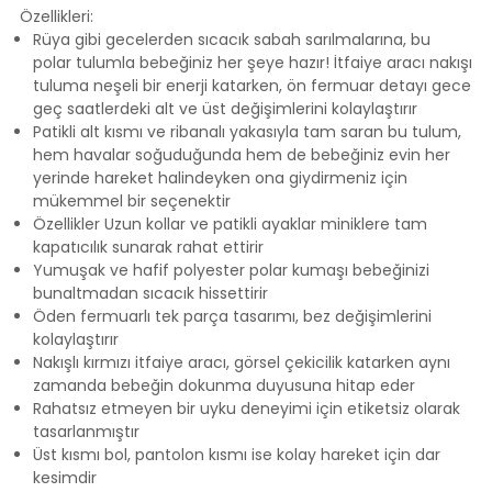
Özellikleri:
Rüya gibi gecelerden sıcacık sabah sarılmalarına, bu
polar tulumla bebeğiniz her şeye hazır! İtfaiye aracı nakışı
tuluma neşeli bir enerji katarken, ön fermuar detayı gece
geç saatlerdeki alt ve üst değişimlerini kolaylaştırır
Patikli alt kısmı ve ribanalı yakasıyla tam saran bu tulum,
hem havalar soğuduğunda hem de bebeğiniz evin her
yerinde hareket halindeyken ona giydirmeniz için
mükemmel bir seçenektir
Özellikler Uzun kollar ve patikli ayaklar miniklere tam
kapatıcılık sunarak rahat ettirir
Yumuşak ve hafif polyester polar kumaşı bebeğinizi
bunaltmadan sıcacık hissettirir
Öden fermuarlı tek parça tasarımı, bez değişimlerini
kolaylaştırır
Nakışlı kırmızı itfaiye aracı, görsel çekicilik katarken aynı
zamanda bebeğin dokunma duyusuna hitap eder
Rahatsız etmeyen bir uyku deneyimi için etiketsiz olarak
tasarlanmıştır
Üst kısmı bol, pantolon kısmı ise kolay hareket için dar
kesimdir