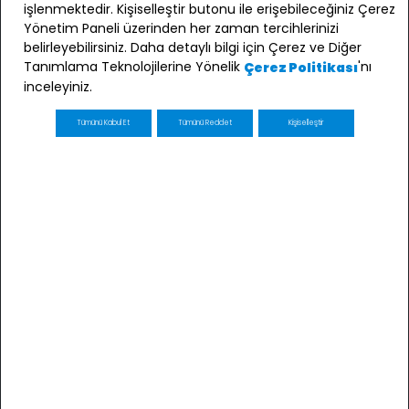
0 850 210 60 90
işlenmektedir. Kişiselleştir butonu ile erişebileceğiniz Çerez
Yönetim Paneli üzerinden her zaman tercihlerinizi
Bizi Takip Edin
belirleyebilirsiniz. Daha detaylı bilgi için Çerez ve Diğer
Tanımlama Teknolojilerine Yönelik
'nı
Çerez Politikası
inceleyiniz.
Tümünü Kabul Et
Tümünü Reddet
Kişiselleştir
E-bülten Üyeliği
Kaydol
E-posta adresimin e-bülten ve ticari elektronik ileti
gönderimi amacıyla işlenmesini kabul ediyorum *