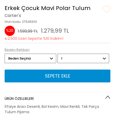
Erkek Çocuk Mavi Polar Tulum
Carter's
Ürün kodu: 2T545610
1.279,99 TL
%20
1.599,99 TL
₺2.500 Üzeri Sepette %10 İndirim!
Beden Rehberi
SEPETE EKLE
ÜRÜN ÖZELLİKLERİ
İtfaiye Aracı Desenli, Bol Kesim, Mavi Renkli, Tek Parça
Tulum Pijama