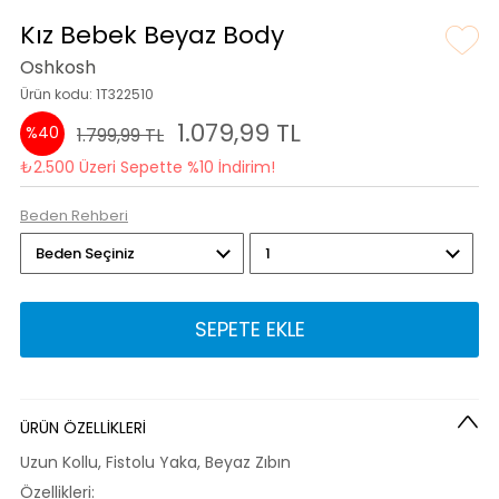
Kız Bebek Beyaz Body
Oshkosh
Ürün kodu: 1T322510
1.079,99 TL
%40
1.799,99 TL
₺2.500 Üzeri Sepette %10 İndirim!
Beden Rehberi
SEPETE EKLE
ÜRÜN ÖZELLİKLERİ
Uzun Kollu, Fistolu Yaka, Beyaz Zıbın
Özellikleri: