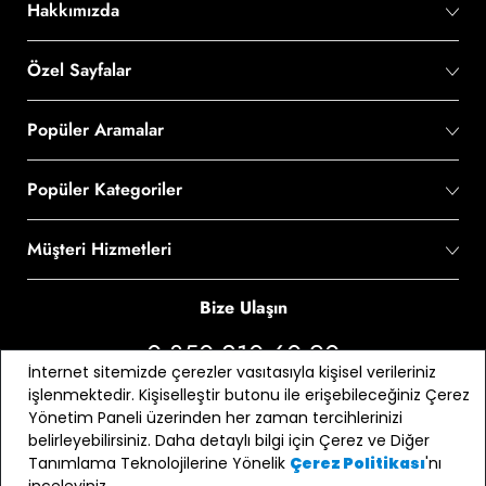
Hakkımızda
Özel Sayfalar
Popüler Aramalar
Popüler Kategoriler
Müşteri Hizmetleri
Bize Ulaşın
0 850 210 60 90
İnternet sitemizde çerezler vasıtasıyla kişisel verileriniz
işlenmektedir. Kişiselleştir butonu ile erişebileceğiniz Çerez
Bizi Takip Edin
Yönetim Paneli üzerinden her zaman tercihlerinizi
belirleyebilirsiniz. Daha detaylı bilgi için Çerez ve Diğer
Tanımlama Teknolojilerine Yönelik
'nı
Çerez Politikası