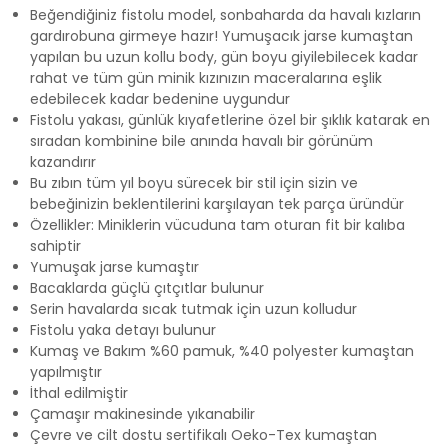
Beğendiğiniz fistolu model, sonbaharda da havalı kızların
gardırobuna girmeye hazır! Yumuşacık jarse kumaştan
yapılan bu uzun kollu body, gün boyu giyilebilecek kadar
rahat ve tüm gün minik kızınızın maceralarına eşlik
edebilecek kadar bedenine uygundur
Fistolu yakası, günlük kıyafetlerine özel bir şıklık katarak en
sıradan kombinine bile anında havalı bir görünüm
kazandırır
Bu zıbın tüm yıl boyu sürecek bir stil için sizin ve
bebeğinizin beklentilerini karşılayan tek parça üründür
Özellikler: Miniklerin vücuduna tam oturan fit bir kalıba
sahiptir
Yumuşak jarse kumaştır
Bacaklarda güçlü çıtçıtlar bulunur
Serin havalarda sıcak tutmak için uzun kolludur
Fistolu yaka detayı bulunur
Kumaş ve Bakım %60 pamuk, %40 polyester kumaştan
yapılmıştır
İthal edilmiştir
Çamaşır makinesinde yıkanabilir
Çevre ve cilt dostu sertifikalı Oeko-Tex kumaştan