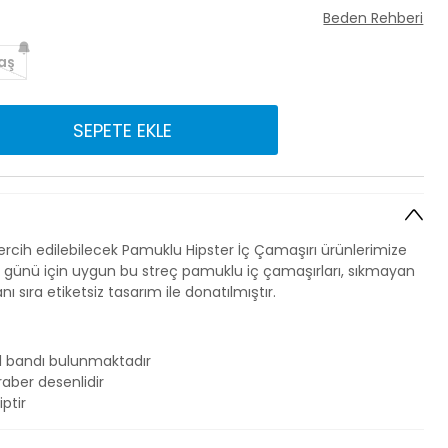
Beden Rehberi
aş
SEPETE EKLE
 tercih edilebilecek Pamuklu Hipster İç Çamaşırı ürünlerimize
r günü için uygun bu streç pamuklu iç çamaşırları, sıkmayan
nı sıra etiketsiz tasarım ile donatılmıştır.
l bandı bulunmaktadır
raber desenlidir
ptir