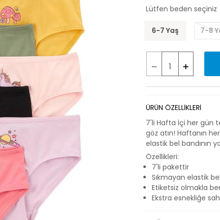
Lütfen beden seçiniz
6-7 Yaş
7-8 Y
ÜRÜN ÖZELLİKLERİ
7'li Hafta İçi her gün
göz atın! Haftanın he
elastik bel bandının ya
Özellikleri:
7'li pakettir
Sıkmayan elastik be
Etiketsiz olmakla be
Ekstra esnekliğe sahi