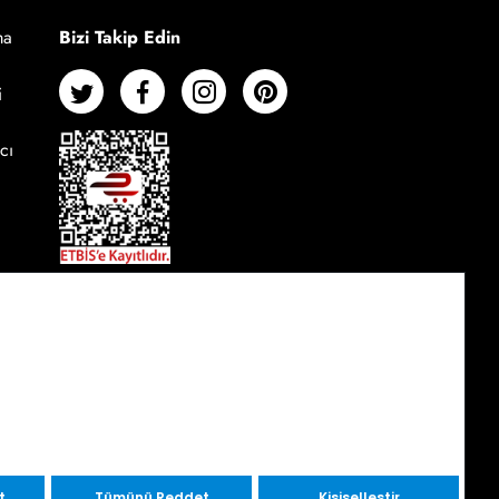
Bizi Takip Edin
ma
i
cı
t
Tümünü Reddet
Kişiselleştir