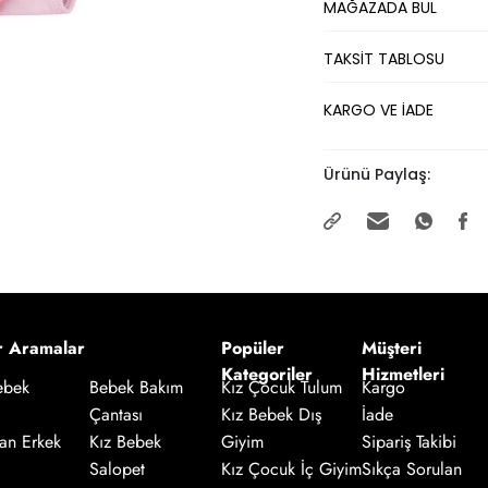
MAĞAZADA BUL
TAKSİT TABLOSU
KARGO VE İADE
Ürünü Paylaş:
r Aramalar
Popüler
Müşteri
Kategoriler
Hizmetleri
Kız Çocuk Tulum
Kargo
ebek
Bebek Bakım
Kız Bebek Dış
İade
Çantası
an Erkek
Giyim
Sipariş Takibi
Kız Bebek
Salopet
Kız Çocuk İç Giyim
Sıkça Sorulan