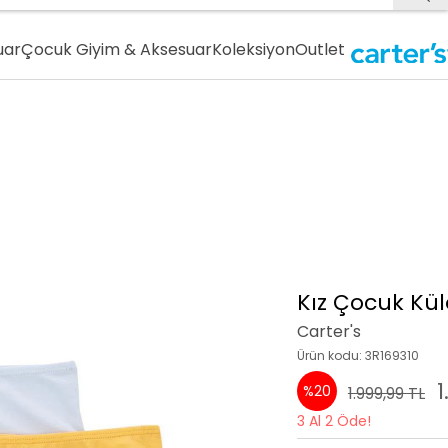
uar
Çocuk Giyim & Aksesuar
Koleksiyon
Outlet
Kız Çocuk Külo
Carter's
Ürün kodu: 3R169310
1
%20
1.999,99 TL
3 Al 2 Öde!