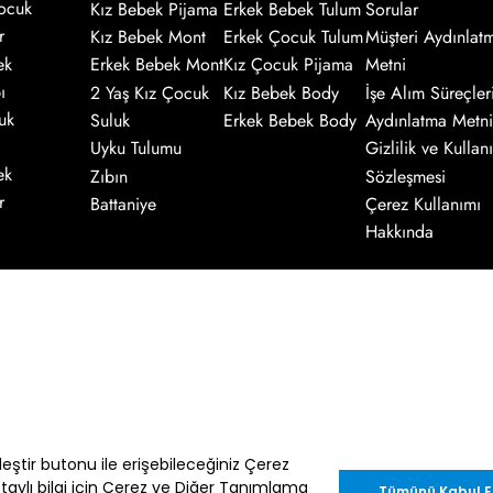
ocuk
Kız Bebek Pijama
Erkek Bebek Tulum
Sorular
r
Kız Bebek Mont
Erkek Çocuk Tulum
Müşteri Aydınlat
ek
Erkek Bebek Mont
Kız Çocuk Pijama
Metni
ı
2 Yaş Kız Çocuk
Kız Bebek Body
İşe Alım Süreçler
uk
Suluk
Erkek Bebek Body
Aydınlatma Metni
Uyku Tulumu
Gizlilik ve Kullanı
ek
Zıbın
Sözleşmesi
r
Battaniye
Çerez Kullanımı
Hakkında
Kaydol
nik ileti gönderimi amacıyla işlenmesini
enter.com.tr
adresine göndereceğiniz bir
lleştir butonu ile erişebileceğiniz Çerez
etaylı bilgi için Çerez ve Diğer Tanımlama
Tümünü Kabul E