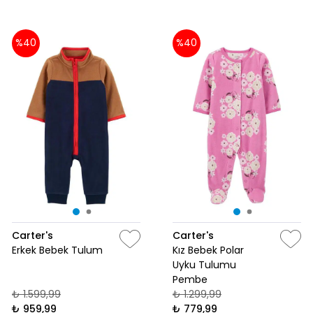
%40
%40
Carter's
Carter's
Erkek Bebek Tulum
Kız Bebek Polar
Uyku Tulumu
Pembe
₺ 1.599,99
₺ 1.299,99
₺ 959,99
₺ 779,99