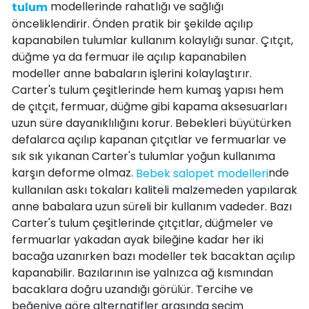
modellerinde rahatlığı ve sağlığı
tulum
önceliklendirir. Önden pratik bir şekilde açılıp
kapanabilen tulumlar kullanım kolaylığı sunar. Çıtçıt,
düğme ya da fermuar ile açılıp kapanabilen
modeller anne babaların işlerini kolaylaştırır.
Carter's tulum çeşitlerinde hem kumaş yapısı hem
de çıtçıt, fermuar, düğme gibi kapama aksesuarları
uzun süre dayanıklılığını korur. Bebekleri büyütürken
defalarca açılıp kapanan çıtçıtlar ve fermuarlar ve
sık sık yıkanan Carter's tulumlar yoğun kullanıma
karşın deforme olmaz.
nde
Bebek salopet modelleri
kullanılan askı tokaları kaliteli malzemeden yapılarak
anne babalara uzun süreli bir kullanım vadeder. Bazı
Carter's tulum çeşitlerinde çıtçıtlar, düğmeler ve
fermuarlar yakadan ayak bileğine kadar her iki
bacağa uzanırken bazı modeller tek bacaktan açılıp
kapanabilir. Bazılarının ise yalnızca ağ kısmından
bacaklara doğru uzandığı görülür. Tercihe ve
beğeniye göre alternatifler arasında seçim