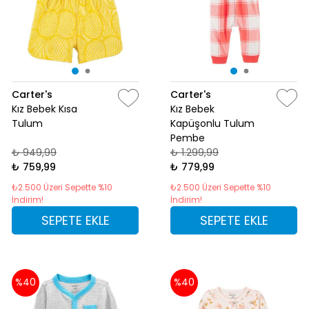
Carter's
Carter's
Kız Bebek Kısa
Kız Bebek
Tulum
Kapüşonlu Tulum
Pembe
₺ 949,99
₺ 1.299,99
₺ 759,99
₺ 779,99
₺2.500 Üzeri Sepette %10
₺2.500 Üzeri Sepette %10
İndirim!
İndirim!
SEPETE EKLE
SEPETE EKLE
%40
%40