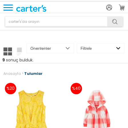
Ürün sepetinize eklenmiştir.
9
sonuç bulduk.
>
Anasayfa
Tulumlar
%20
%40