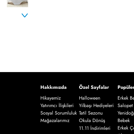
Hakkımızda
Özel Sayfalar
Popüle
Hikayemiz
Halloween
Erkek B
Salopet
Yatırımcı İlişkileri
Yılbaşı Hediyeleri
Yenidoğ
Sosyal Sorumluluk
Tatil Sezonu
Bebek
Mağazalarımız
Okula Dönüş
Erkek Ç
11.11 İndirimleri