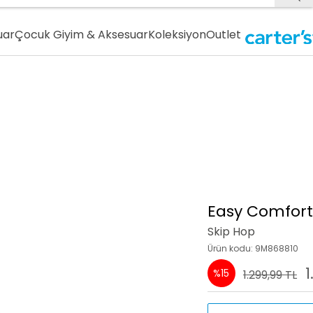
uar
Çocuk Giyim & Aksesuar
Koleksiyon
Outlet
Easy Comfort
Skip Hop
Ürün kodu: 9M868810
1
%15
1.299,99 TL