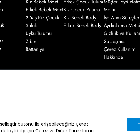
r
Kız Bebek Mont
Erkek Çocuk Tulum
Müşteri Aydınlat
ek
Erkek Bebek Mont
Kız Çocuk Pijama
Metni
ı
2 Yaş Kız Çocuk
Kız Bebek Body
İşe Alım Süreçler
uk
Suluk
Erkek Bebek Body
Aydınlatma Metni
Uyku Tulumu
Gizlilik ve Kullanı
ek
Zıbın
Sözleşmesi
r
Battaniye
Çerez Kullanımı
Hakkında
Kaydol
nik ileti gönderimi amacıyla işlenmesini
enter.com.tr
adresine göndereceğiniz bir
iselleştir butonu ile erişebileceğiniz Çerez
T
a detaylı bilgi için Çerez ve Diğer Tanımlama
im Müşteri Kişisel Verilerin