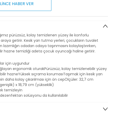
LİNCE HABER VER
ğımız pürüzsüz, kolay temizlenen yüzey ile konforlu
araya getirir. Kesik yan tutma yerleri, çocukların tuvalet
in lazımlığın odadan odaya taşınmasını kolaylaştırırken,
ilir hazne temizliği adeta çocuk oyuncağı haline getirir.
lar için uygundur
ğlayan ergonomik oturakPürüzsüz, kolay temizlenebilir yüzey
labilir hazneYüksek sıçrama korumasıTaşımak için kesik yan
in daha kolay çıkarılması için ön cepÖlçüler: 32,7 cm
enişlik) x 18,79 cm (yükseklik)
rek temizleyin
i dezenfektan solüsyonu da kullanılabilir