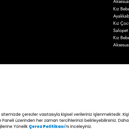
Aksesua
Kız Beb
Ayakkab
Kız Çoc
Salopet
Kız Beb
Aksesua
E-bülten Üyeliği
E-posta adresimin e-bülten ve ticari elektro
kabul ediyorum *
* Açık Rızanızı dilediğiniz zaman
kvkk@minyc
 sitemizde çerezler vasıtasıyla kişisel verileriniz işlenmektedir. Kiş
eposta ile geri alabilirsiniz.
Paneli üzerinden her zaman tercihlerinizi belirleyebilirsiniz. Dah
Gami Giy
Detaylı bilgi için ve haklarınız için
ilerine Yönelik
'nı inceleyiniz.
Çerez Politikası