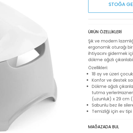
STOĞA GE
ÜRÜN ÖZELLİKLERİ
Şık ve modern lazımlı
ergonomik oturağı bir 
ihtiyacını gidermek iç
dökme ağızlı çıkarılab
Özellikleri:
18 ay ve üzeri çocuk
Konfor ve destek sa
Dökme ağızlı çıkarı
tutma yerleriHaznen
(uzunluk) x 29 cm (g
Sabunlu bez ile sile
Temizliği için ev tip
MAĞAZADA BUL