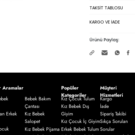
TAKSİT TABLOSU
KARGO VE İADE
Ürünü Paylaş:
r Aramalar
Popüler
Müşteri
Kategoriler
Hizmetleri
Kız Çocuk Tulum
Kargo
ebek
Bebek Bakım
Kız Bebek Dış
İade
Çantası
an Erkek
Giyim
Sipariş Takibi
Kız Bebek
Salopet
Kız Çocuk İç Giyim
Sıkça Sorulan
ocuk
Kız Bebek Pijama
Erkek Bebek Tulum
Sorular