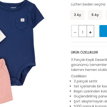
Lütfen beden seçiniz
3 Ay
6 Ay
ÜRÜN ÖZELLİKLERİ
3 Parçalı Kayık Desenl
görünümü tamamlamak 
takımını hemen stokla
Özellikleri:
3 parçalı settir
Set içerisinde bir kıs
Başın üzerinden kola
Güçlendirilmiş panel
Şort sıkıştırmayan e
%100 pamuk kumaşt