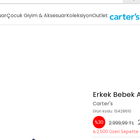
uar
Çocuk Giyim & Aksesuar
Koleksiyon
Outlet
Erkek Bebek A
Carter's
Ürün kodu: 1S429610
%30
2.999,99 TL
₺2.500 Üzeri Sepette 