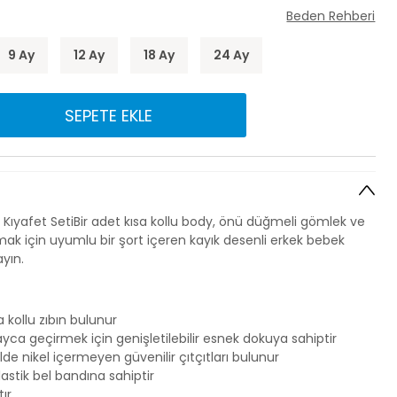
Beden Rehberi
9 Ay
12 Ay
18 Ay
24 Ay
SEPETE EKLE
i Kıyafet SetiBir adet kısa kollu body, önü düğmeli gömlek ve
için uyumlu bir şort içeren kayık desenli erkek bebek
yın.
a kollu zıbın bulunur
yca geçirmek için genişletilebilir esnek dokuya sahiptir
de nikel içermeyen güvenilir çıtçıtları bulunur
lastik bel bandına sahiptir
ır