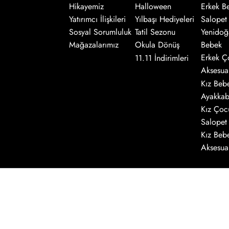
Hikayemiz
Halloween
Erkek B
Salopet
Yatırımcı İlişkileri
Yılbaşı Hediyeleri
Yenidoğ
Sosyal Sorumluluk
Tatil Sezonu
Bebek
Mağazalarımız
Okula Dönüş
Erkek Ç
11.11 İndirimleri
Aksesua
Kız Beb
Ayakkab
Kız Çoc
Salopet
Kız Beb
Aksesua
E-bülten Üyeliği