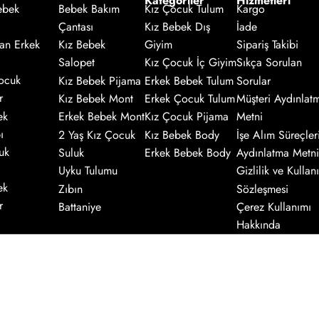
Kategoriler
Hizmetleri
Kız Çocuk Tulum
Kargo
ebek
Bebek Bakım
Kız Bebek Dış
İade
Çantası
an Erkek
Giyim
Sipariş Takibi
Kız Bebek
Salopet
Kız Çocuk İç Giyim
Sıkça Sorulan
ocuk
Kız Bebek Pijama
Erkek Bebek Tulum
Sorular
r
Kız Bebek Mont
Erkek Çocuk Tulum
Müşteri Aydınlat
ek
Erkek Bebek Mont
Kız Çocuk Pijama
Metni
ı
2 Yaş Kız Çocuk
Kız Bebek Body
İşe Alım Süreçler
uk
Suluk
Erkek Bebek Body
Aydınlatma Metni
Uyku Tulumu
Gizlilik ve Kullanı
ek
Zıbın
Sözleşmesi
r
Battaniye
Çerez Kullanımı
Hakkında
Kaydol