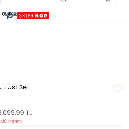
Sepete Eklendi
Ürün sepetinize eklenmiştir.
lt Üst Set
2.099,99 TL
%10 İndirim!