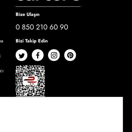
Bize Ulaşın
0 850 210 60 90
Bizi Takip Edin
ma
i
cı