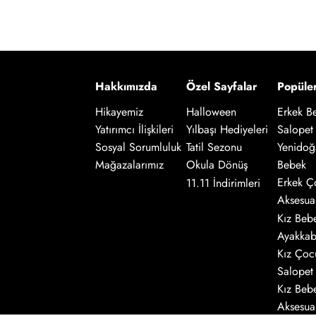
Hakkımızda
Özel Sayfalar
Popüle
Hikayemiz
Halloween
Erkek B
Salopet
Yatırımcı İlişkileri
Yılbaşı Hediyeleri
Yenidoğ
Sosyal Sorumluluk
Tatil Sezonu
Bebek
Mağazalarımız
Okula Dönüş
Erkek Ç
11.11 İndirimleri
Aksesua
Kız Beb
Ayakkab
Kız Çoc
Salopet
Kız Beb
Aksesua