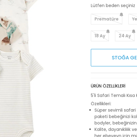
Lütfen beden seçiniz
Prematüre
Y
18 Ay
24 Ay
STOĞA GE
ÜRÜN ÖZELLİKLERİ
5'li Safari Temalı Kısa
Özellikleri:
Süper sevimli safari
paketi bebeğinizi k
bodyler, bebeğinizi
Kalite, dayanıklılık 
her ebeveyn için 