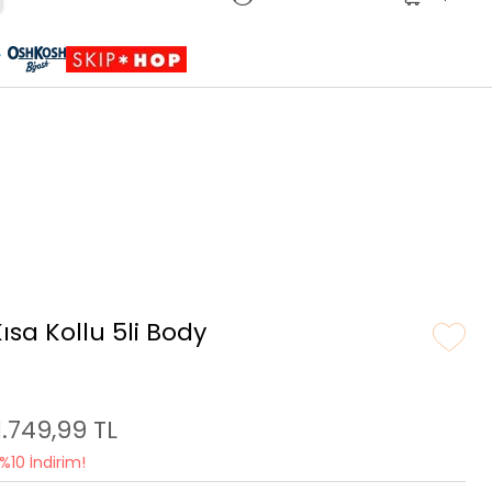
Sepete Eklendi
Ürün sepetinize eklenmiştir.
ısa Kollu 5li Body
1.749,99 TL
%10 İndirim!