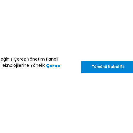
Hakkında
Kaydol
nik ileti gönderimi amacıyla işlenmesini
leceğiniz Çerez Yönetim Paneli
enter.com.tr
adresine göndereceğiniz bir
 Teknolojilerine Yönelik
Çerez
Tümünü Kabul Et
im Müşteri Kişisel Verilerin
nini
inceleyebilirsiniz.
ed. CARTER’S, COUNT ON CARTER’S, CARTER’S LITTLE BABY BAS
SH, ALWAYS BE GENUINE, SKIP*HOP, and MUST HAVES*M