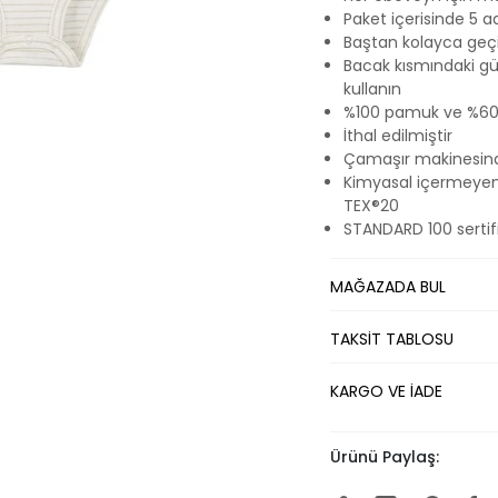
Paket içerisinde 5 a
Baştan kolayca geçir
Bacak kısmındaki güç
kullanın
%100 pamuk ve %60
İthal edilmiştir
Çamaşır makinesinde
Kimyasal içermeyen
TEX®20
STANDARD 100 sertifi
MAĞAZADA BUL
TAKSİT TABLOSU
KARGO VE İADE
Ürünü Paylaş: