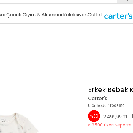
uar
Çocuk Giyim & Aksesuar
Koleksiyon
Outlet
Erkek Bebek K
Carter's
Ürün kodu: 1T008610
%30
2.499,99 TL
₺2.500 Üzeri Sepette 