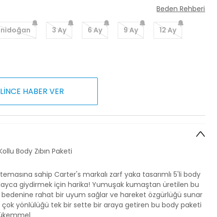
Beden Rehberi
enidoğan
3 Ay
6 Ay
9 Ay
12 Ay
LİNCE HABER VER
 Kollu Body Zıbın Paketi
 temasına sahip Carter's markalı zarf yaka tasarımlı 5'li body
olayca giydirmek için harika! Yumuşak kumaştan üretilen bu
n bedenine rahat bir uyum sağlar ve hareket özgürlüğü sunar
ve çok yönlülüğü tek bir sette bir araya getiren bu body paketi
mükemmel