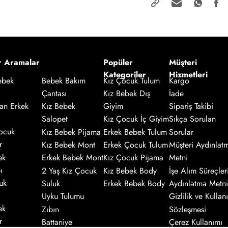
r Aramalar
Popüler
Müşteri
Kategoriler
Hizmetleri
Kız Çocuk Tulum
Kargo
ebek
Bebek Bakım
Kız Bebek Dış
İade
Çantası
an Erkek
Giyim
Sipariş Takibi
Kız Bebek
Salopet
Kız Çocuk İç Giyim
Sıkça Sorulan
ocuk
Kız Bebek Pijama
Erkek Bebek Tulum
Sorular
r
Kız Bebek Mont
Erkek Çocuk Tulum
Müşteri Aydınlat
ek
Erkek Bebek Mont
Kız Çocuk Pijama
Metni
ı
2 Yaş Kız Çocuk
Kız Bebek Body
İşe Alım Süreçler
uk
Suluk
Erkek Bebek Body
Aydınlatma Metni
Uyku Tulumu
Gizlilik ve Kullanı
ek
Zıbın
Sözleşmesi
r
Battaniye
Çerez Kullanımı