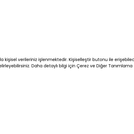
E-bülten Üyeliği
E-posta adresimin e-bülten ve ticari elektro
kabul ediyorum *
a kişisel verileriniz işlenmektedir. Kişiselleştir butonu ile erişebi
* Açık Rızanızı dilediğiniz zaman
kvkk@minyc
lirleyebilirsiniz. Daha detaylı bilgi için Çerez ve Diğer Tanımlama
eposta ile geri alabilirsiniz.
Gami Giy
Detaylı bilgi için ve haklarınız için
İşlenmesine İlişkin Aydınlatma Met
2026 Carter’s, Inc. All rights reserv
OSHKOSH B’GOSH, B’GOSH, BABY B’GO
subsidiaries of Carter’s, Inc.