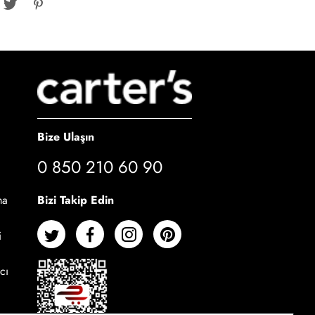
Bize Ulaşın
0 850 210 60 90
Bizi Takip Edin
ma
i
cı