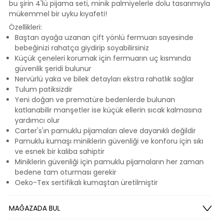
bu şirin 4'lü pijama seti, minik palmiyelerle dolu tasarımıyla
mükemmel bir uyku kıyafeti!
Özellikleri:
Baştan ayağa uzanan çift yönlü fermuarı sayesinde
bebeğinizi rahatça giydirip soyabilirsiniz
Küçük çeneleri korumak için fermuarın uç kısmında
güvenlik şeridi bulunur
Nervürlü yaka ve bilek detayları ekstra rahatlık sağlar
Tulum patiksizdir
Yeni doğan ve prematüre bedenlerde bulunan
katlanabilir manşetler ise küçük ellerin sıcak kalmasına
yardımcı olur
Carter's'ın pamuklu pijamaları aleve dayanıklı değildir
Pamuklu kumaşı miniklerin güvenliği ve konforu için sıkı
ve esnek bir kalıba sahiptir
Miniklerin güvenliği için pamuklu pijamaların her zaman
bedene tam oturması gerekir
Oeko-Tex sertifikalı kumaştan üretilmiştir
MAĞAZADA BUL