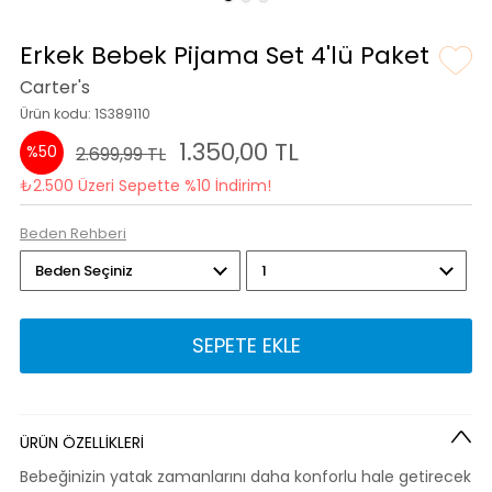
Erkek Bebek Pijama Set 4'lü Paket
Carter's
Ürün kodu: 1S389110
1.350,00 TL
%50
2.699,99 TL
₺2.500 Üzeri Sepette %10 İndirim!
Beden Rehberi
SEPETE EKLE
ÜRÜN ÖZELLİKLERİ
Bebeğinizin yatak zamanlarını daha konforlu hale getirecek