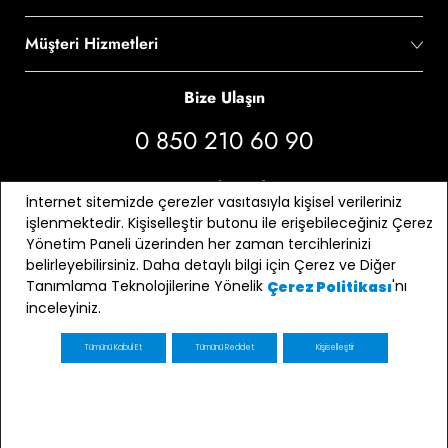
Müşteri Hizmetleri
Bize Ulaşın
0 850 210 60 90
Bizi Takip Edin
İnternet sitemizde çerezler vasıtasıyla kişisel verileriniz
işlenmektedir. Kişiselleştir butonu ile erişebileceğiniz Çerez
Yönetim Paneli üzerinden her zaman tercihlerinizi
belirleyebilirsiniz. Daha detaylı bilgi için Çerez ve Diğer
Tanımlama Teknolojilerine Yönelik
'nı
Çerez Politikası
inceleyiniz.
Tümünü Kabul Et
Tümünü Reddet
Kişiselleştir