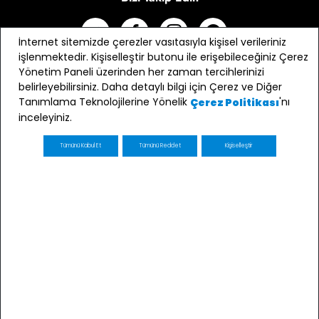
İnternet sitemizde çerezler vasıtasıyla kişisel verileriniz
işlenmektedir. Kişiselleştir butonu ile erişebileceğiniz Çerez
Yönetim Paneli üzerinden her zaman tercihlerinizi
belirleyebilirsiniz. Daha detaylı bilgi için Çerez ve Diğer
Tanımlama Teknolojilerine Yönelik
'nı
Çerez Politikası
inceleyiniz.
Tümünü Kabul Et
Tümünü Reddet
Kişiselleştir
E-bülten Üyeliği
Kaydol
E-posta adresimin e-bülten ve ticari elektronik ileti
gönderimi amacıyla işlenmesini kabul ediyorum *
* Açık Rızanızı dilediğiniz zaman
kvkk@minycenter.com.tr
adresine göndereceğiniz bir