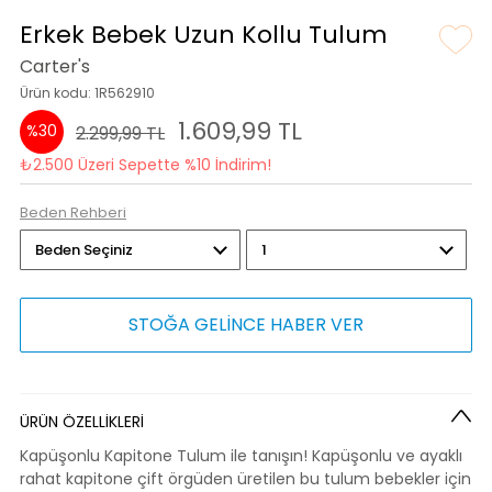
Erkek Bebek Uzun Kollu Tulum
Carter's
Ürün kodu: 1R562910
1.609,99 TL
%30
2.299,99 TL
₺2.500 Üzeri Sepette %10 İndirim!
Beden Rehberi
STOĞA GELİNCE HABER VER
ÜRÜN ÖZELLİKLERİ
Kapüşonlu Kapitone Tulum ile tanışın! Kapüşonlu ve ayaklı
rahat kapitone çift örgüden üretilen bu tulum bebekler için