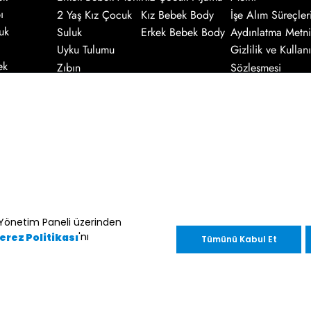
ı
2 Yaş Kız Çocuk
Kız Bebek Body
İşe Alım Süreçler
uk
Suluk
Erkek Bebek Body
Aydınlatma Metni
Uyku Tulumu
Gizlilik ve Kullanı
ek
Zıbın
Sözleşmesi
r
Battaniye
Çerez Kullanımı
Hakkında
Kaydol
nik ileti gönderimi amacıyla işlenmesini
ez Yönetim Paneli üzerinden
'nı
erez Politikası
Tümünü Kabul Et
enter.com.tr
adresine göndereceğiniz bir
im Müşteri Kişisel Verilerin
nini
inceleyebilirsiniz.