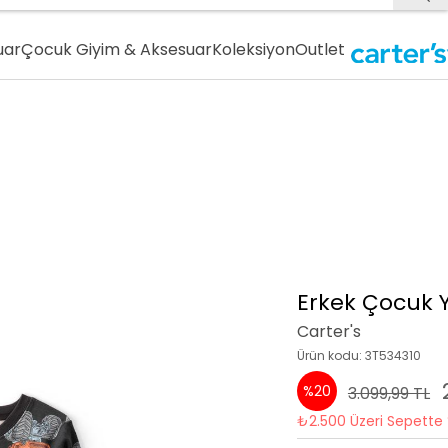
uar
Çocuk Giyim & Aksesuar
Koleksiyon
Outlet
Erkek Çocuk Y
Carter's
Ürün kodu: 3T534310
%20
3.099,99 TL
₺2.500 Üzeri Sepette 