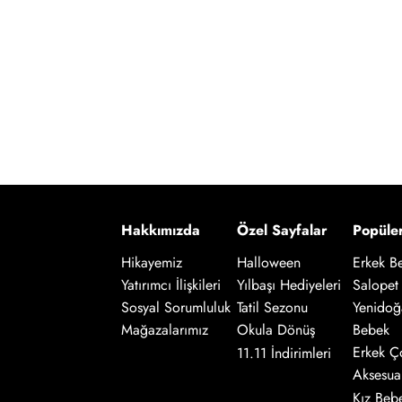
Hakkımızda
Özel Sayfalar
Popüle
Hikayemiz
Halloween
Erkek B
Salopet
Yatırımcı İlişkileri
Yılbaşı Hediyeleri
Yenidoğ
Sosyal Sorumluluk
Tatil Sezonu
Bebek
Mağazalarımız
Okula Dönüş
Erkek Ç
11.11 İndirimleri
Aksesua
Kız Beb