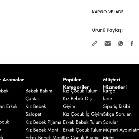
KARGO VE İADE
Ürünü Paylaş:
r Aramalar
Popüler
Müşteri
Kategoriler
Hizmetleri
Kız Çocuk Tulum
Kargo
ebek
Bebek Bakım
Kız Bebek Dış
İade
Çantası
an Erkek
Giyim
Sipariş Takibi
Kız Bebek
Salopet
Kız Çocuk İç Giyim
Sıkça Sorulan
ocuk
Kız Bebek Pijama
Erkek Bebek Tulum
Sorular
r
Kız Bebek Mont
Erkek Çocuk Tulum
Müşteri Aydınlat
ek
Erkek Bebek Mont
Kız Çocuk Pijama
Metni