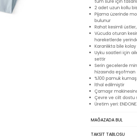
tüm süre için tasarl
2 adet uzun kollu bi
Pijama üzerinde mot
bulunur
Rahat kesimli üstler,
Vücuda oturan kesim
hareketlerde yerinde
Karanlıkta bile kolay
Uyku saatleri için ai
settir
Serin gecelerde mini
hizasında eşofman al
%100 pamuk kumaşta
İthal edilmiştir
Çamaşır makinesinde
Çevre ve cilt dostu 
Üretim yeri: ENDON
MAĞAZADA BUL
TAKSİT TABLOSU