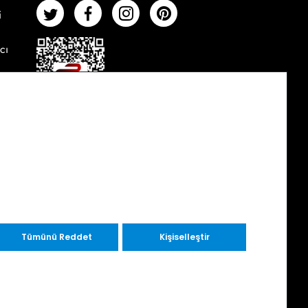
i
cı
Tümünü Reddet
Kişiselleştir