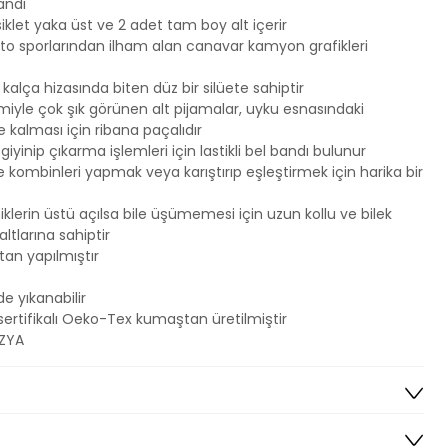
andı
siklet yaka üst ve 2 adet tam boy alt içerir
o sporlarından ilham alan canavar kamyon grafikleri
 kalça hizasında biten düz bir silüete sahiptir
iyle çok şık görünen alt pijamalar, uyku esnasındaki
 kalması için ribana paçalıdır
 giyinip çıkarma işlemleri için lastikli bel bandı bulunur
le kombinleri yapmak veya karıştırıp eşleştirmek için harika bir
klerin üstü açılsa bile üşümemesi için uzun kollu ve bilek
tlarına sahiptir
n yapılmıştır
 yıkanabilir
sertifikalı Oeko-Tex kumaştan üretilmiştir
EZYA