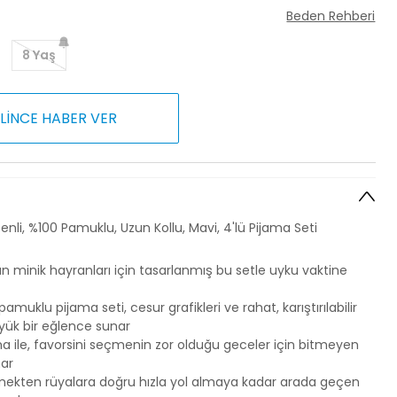
Beden Rehberi
8 Yaş
LİNCE HABER VER
i, %100 Pamuklu, Uzun Kollu, Mavi, 4'lü Pijama Seti
 minik hayranları için tasarlanmış bu setle uyku vaktine
uklu pijama seti, cesur grafikleri ve rahat, karıştırılabilir
üyük bir eğlence sunar
ijama ile, favorsini seçmenin zor olduğu geceler için bitmeyen
ar
mekten rüyalara doğru hızla yol almaya kadar arada geçen