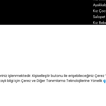
Ayakkab
Kız Çoc
Salopet
Kız Beb
Aksesua
E-bülten Üyeliği
E-posta adresimin e-bülten ve ticari elektro
leriniz işlenmektedir. Kişiselleştir butonu ile erişebileceğiniz Çer
kabul ediyorum *
etaylı bilgi için Çerez ve Diğer Tanımlama Teknolojilerine Yönelik
Ç
* Açık Rızanızı dilediğiniz zaman
kvkk@minyc
eposta ile geri alabilirsiniz.
Gami Giy
Detaylı bilgi için ve haklarınız için
İşlenmesine İlişkin Aydınlatma Met