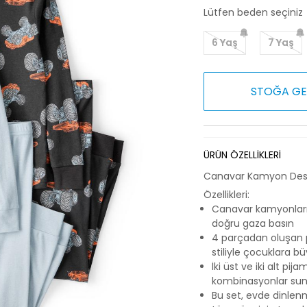
Lütfen beden seçiniz
6 Yaş
7 Yaş
STOĞA GE
ÜRÜN ÖZELLİKLERİ
Canavar Kamyon Desenl
Özellikleri:
Canavar kamyonların
doğru gaza basın
4 parçadan oluşan pam
stiliyle çocuklara b
İki üst ve iki alt p
kombinasyonlar sun
Bu set, evde dinlen