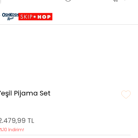
Sepete Eklendi
Ürün sepetinize eklenmiştir.
eşil Pijama Set
2.479,99 TL
%10 İndirim!