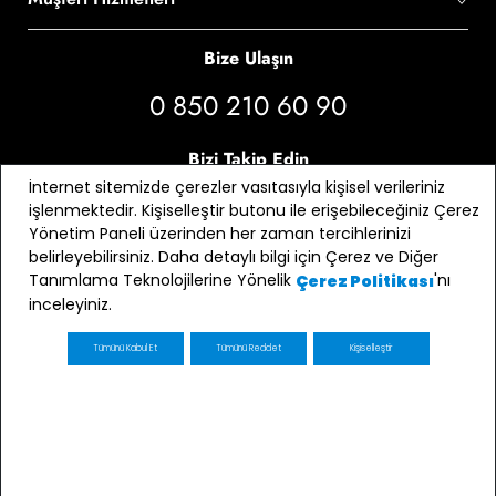
Bize Ulaşın
0 850 210 60 90
Bizi Takip Edin
İnternet sitemizde çerezler vasıtasıyla kişisel verileriniz
işlenmektedir. Kişiselleştir butonu ile erişebileceğiniz Çerez
Yönetim Paneli üzerinden her zaman tercihlerinizi
belirleyebilirsiniz. Daha detaylı bilgi için Çerez ve Diğer
Tanımlama Teknolojilerine Yönelik
'nı
Çerez Politikası
inceleyiniz.
Tümünü Kabul Et
Tümünü Reddet
Kişiselleştir
E-bülten Üyeliği