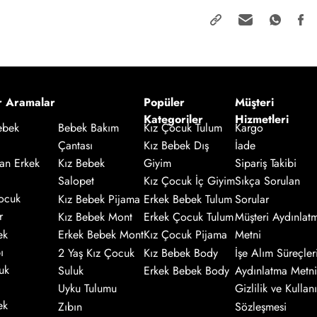
r Aramalar
Popüler
Müşteri
Kategoriler
Hizmetleri
Kız Çocuk Tulum
Kargo
ebek
Bebek Bakım
Kız Bebek Dış
İade
Çantası
an Erkek
Giyim
Sipariş Takibi
Kız Bebek
Salopet
Kız Çocuk İç Giyim
Sıkça Sorulan
ocuk
Kız Bebek Pijama
Erkek Bebek Tulum
Sorular
r
Kız Bebek Mont
Erkek Çocuk Tulum
Müşteri Aydınlat
ek
Erkek Bebek Mont
Kız Çocuk Pijama
Metni
ı
2 Yaş Kız Çocuk
Kız Bebek Body
İşe Alım Süreçler
uk
Suluk
Erkek Bebek Body
Aydınlatma Metni
Uyku Tulumu
Gizlilik ve Kullanı
ek
Zıbın
Sözleşmesi