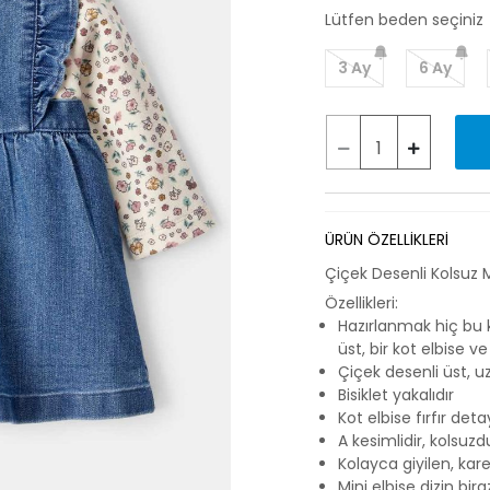
Lütfen beden seçiniz
3 Ay
6 Ay
ÜRÜN ÖZELLİKLERİ
Çiçek Desenli Kolsuz M
Özellikleri:
Hazırlanmak hiç bu 
üst, bir kot elbise v
Çiçek desenli üst, u
Bisiklet yakalıdır
Kot elbise fırfır det
A kesimlidir, kolsuzd
Kolayca giyilen, kare
Mini elbise dizin bir