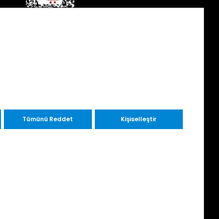
Tümünü Reddet
Kişiselleştir
ICS, WITH YOU FROM THE START, OSHKOSH,
ADE BETTER are trademarks owned by