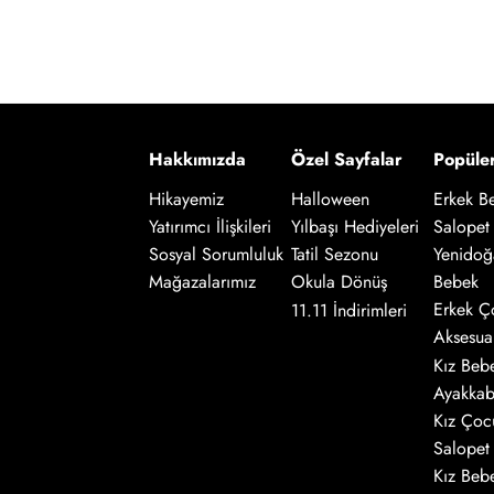
Hakkımızda
Özel Sayfalar
Popüle
Hikayemiz
Halloween
Erkek B
Salopet
Yatırımcı İlişkileri
Yılbaşı Hediyeleri
Yenidoğ
Sosyal Sorumluluk
Tatil Sezonu
Bebek
Mağazalarımız
Okula Dönüş
Erkek Ç
11.11 İndirimleri
Aksesua
Kız Beb
Ayakkab
Kız Çoc
Salopet
Kız Beb