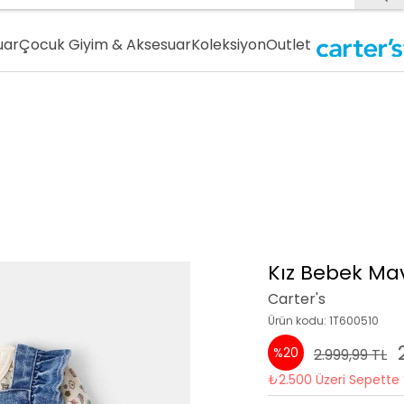
uar
Çocuk Giyim & Aksesuar
Koleksiyon
Outlet
Kız Bebek Mav
Carter's
Ürün kodu: 1T600510
%20
2.999,99 TL
₺2.500 Üzeri Sepette 