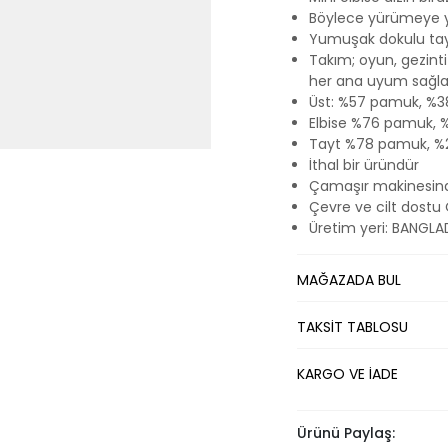
Böylece yürümeye ye
Yumuşak dokulu tay
Takım; oyun, gezinti
her ana uyum sağla
Üst: %57 pamuk, %38 
Elbise %76 pamuk, %
Tayt %78 pamuk, %2
İthal bir üründür
Çamaşır makinesinde
Çevre ve cilt dostu 
Üretim yeri: BANGLA
MAĞAZADA BUL
TAKSİT TABLOSU
KARGO VE İADE
Ürünü Paylaş: