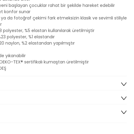
ni başlayan çocuklar rahat bir şekilde hareket edebilir
t konfor sunar
 ya da fotoğraf çekimi fark etmeksizin klasik ve sevimli stiliyle
r
polyester, %5 elastan kullanılarak üretilmiştir
23 polyester, %1 elastandır
0 naylon, %2 elastandan yapılmıştır
 yıkanabilir
OEKO-TEX® sertifikalı kumaştan üretilmiştir
DEŞ