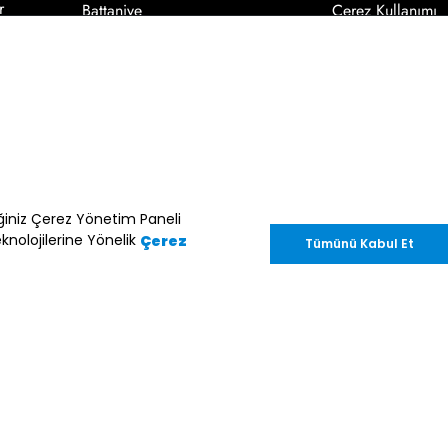
r
Battaniye
Çerez Kullanımı
Hakkında
Kaydol
nik ileti gönderimi amacıyla işlenmesini
ceğiniz Çerez Yönetim Paneli
enter.com.tr
adresine göndereceğiniz bir
knolojilerine Yönelik
Çerez
Tümünü Kabul Et
im Müşteri Kişisel Verilerin
nini
inceleyebilirsiniz.
ed. CARTER’S, COUNT ON CARTER’S, CARTER’S LITTLE BABY BAS
SH, ALWAYS BE GENUINE, SKIP*HOP, and MUST HAVES*M