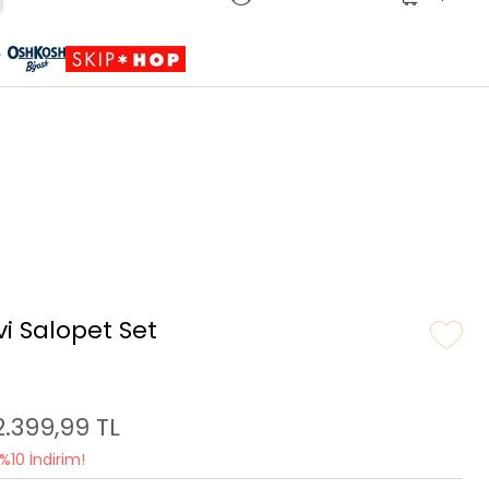
Sepete Eklendi
Ürün sepetinize eklenmiştir.
i Salopet Set
2.399,99 TL
%10 İndirim!