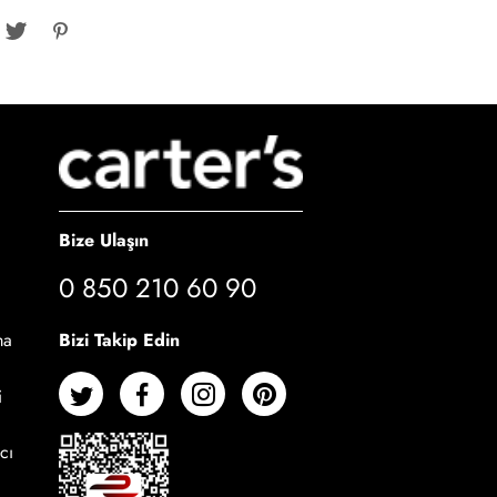
Bize Ulaşın
0 850 210 60 90
Bizi Takip Edin
ma
i
cı