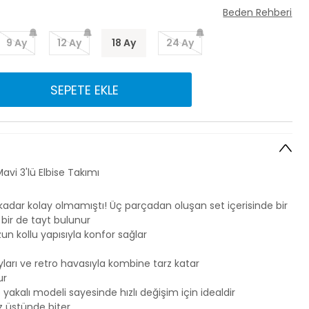
Beden Rehberi
9 Ay
12 Ay
18 Ay
24 Ay
SEPETE EKLE
avi 3'lü Elbise Takımı
kadar kolay olmamıştı! Üç parçadan oluşan set içerisinde bir
e bir de tayt bulunur
zun kollu yapısıyla konfor sağlar
ayları ve retro havasıyla kombine tarz katar
ur
 yakalı modeli sayesinde hızlı değişim için idealdir
az üstünde biter