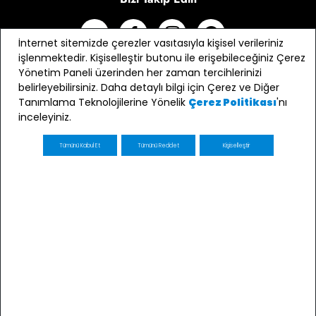
İnternet sitemizde çerezler vasıtasıyla kişisel verileriniz
işlenmektedir. Kişiselleştir butonu ile erişebileceğiniz Çerez
Yönetim Paneli üzerinden her zaman tercihlerinizi
belirleyebilirsiniz. Daha detaylı bilgi için Çerez ve Diğer
Tanımlama Teknolojilerine Yönelik
'nı
Çerez Politikası
inceleyiniz.
Tümünü Kabul Et
Tümünü Reddet
Kişiselleştir
E-bülten Üyeliği
Kaydol
E-posta adresimin e-bülten ve ticari elektronik ileti
gönderimi amacıyla işlenmesini kabul ediyorum *
* Açık Rızanızı dilediğiniz zaman
kvkk@minycenter.com.tr
adresine göndereceğiniz bir