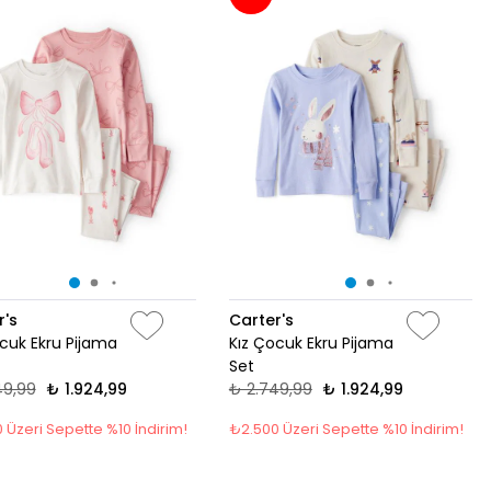
r's
Carter's
cuk Ekru Pijama
Kız Çocuk Ekru Pijama
Set
49,99
₺ 1.924,99
₺ 2.749,99
₺ 1.924,99
 Üzeri Sepette %10 İndirim!
₺2.500 Üzeri Sepette %10 İndirim!