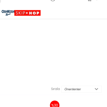
Sepete Eklendi
Ürün sepetinize eklenmiştir.
Sırala
%30