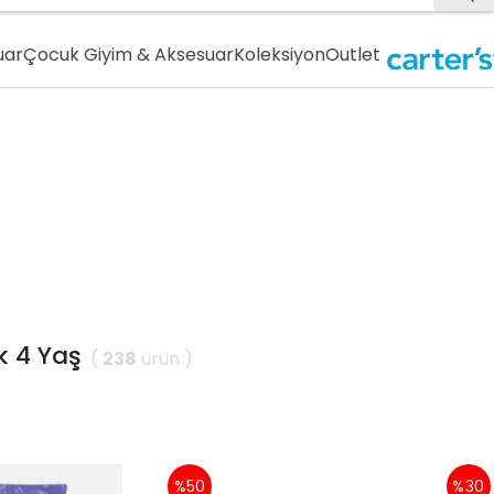
uar
Çocuk Giyim & Aksesuar
Koleksiyon
Outlet
k 4 Yaş
(
238
ürün )
%50
%30