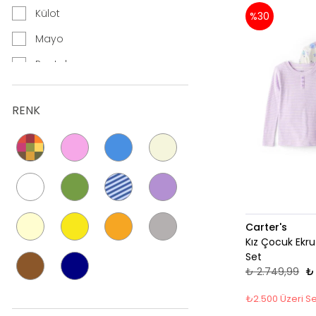
Külot
%30
Mayo
Pantolon
Pijama
RENK
Salopet
Şapka
Setler
Şort
Sweatshirt
Carter's
Tişört
Kız Çocuk Ekr
Set
Tulum
₺ 2.749,99
₺
Uyku Tulumu
₺2.500 Üzeri Se