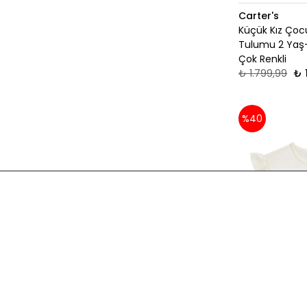
Carter's
Küçük Kız Çoc
Tulumu 2 Yaş
Çok Renkli
₺ 1.799,99
₺ 
%40