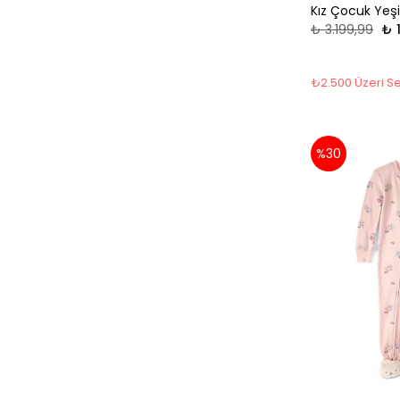
Kız Çocuk Yeşi
₺ 3.199,99
₺ 
₺2.500 Üzeri Se
%30