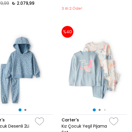
99,99
₺ 2.079,99
3 Al 2 Öde!
%40
r's
Carter's
cuk Desenli 2Li
Kız Çocuk Yeşil Pijama