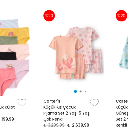
%20
%20
Carter's
Carte
uk Külot
Küçük Kız Çocuk
Küçük
Pijama Set 2 Yaş-5 Yaş
Güneş
1.199,99
Çok Renkli
Set 2
₺ 3.299,99
₺ 2.639,99
Renkli