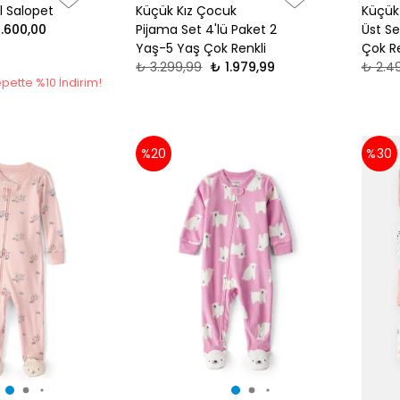
l Salopet
Küçük Kız Çocuk
Küçük 
1.600,00
Pijama Set 4'lü Paket 2
Üst Se
Yaş-5 Yaş Çok Renkli
Çok Re
₺ 3.299,99
₺ 1.979,99
₺ 2.4
pette %10 İndirim!
%20
%30