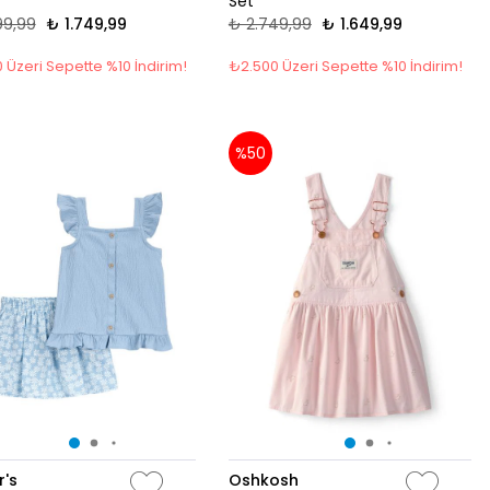
Set
99,99
₺ 1.749,99
₺ 2.749,99
₺ 1.649,99
 Üzeri Sepette %10 İndirim!
₺2.500 Üzeri Sepette %10 İndirim!
%50
r's
Oshkosh