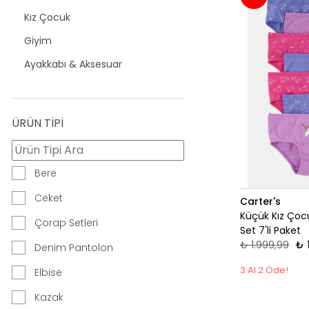
Kız Çocuk
Giyim
Ayakkabı & Aksesuar
ÜRÜN TİPİ
Bere
Ceket
Carter's
Küçük Kız Çoc
Çorap Setleri
Set 7'li Paket
₺ 1.999,99
₺ 
Denim Pantolon
3 Al 2 Öde!
Elbise
Kazak