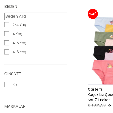
Şort Etek
BEDEN
%40
2-4 Yaş
4 Yaş
4-5 Yaş
4-6 Yaş
CİNSİYET
Kız
Carter's
Küçük Kız Çoc
Set 7'li Paket
₺ 1.999,99
₺ 
MARKALAR