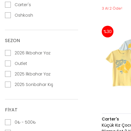
Carter's
3 Al 2 Öde!
Oshkosh
%30
SEZON
2026 İlkbahar Yaz
Outlet
2025 İlkbahar Yaz
2025 Sonbahar Kış
FIYAT
Carter's
0₺ - 500₺
Küçük Kız Çoc