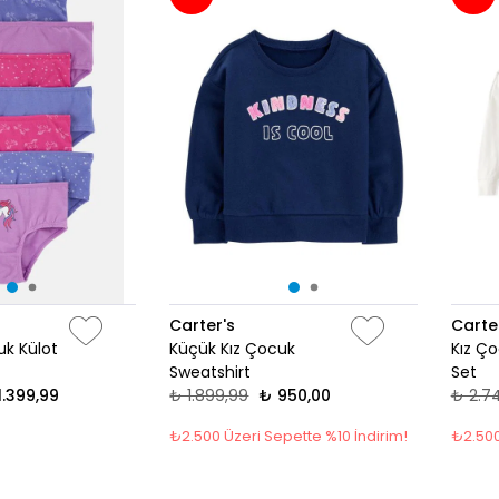
Carter's
Carte
uk Külot
Küçük Kız Çocuk
Kız Ço
Sweatshirt
Set
1.399,99
₺ 1.899,99
₺ 950,00
₺ 2.7
₺2.500 Üzeri Sepette %10 İndirim!
₺2.500