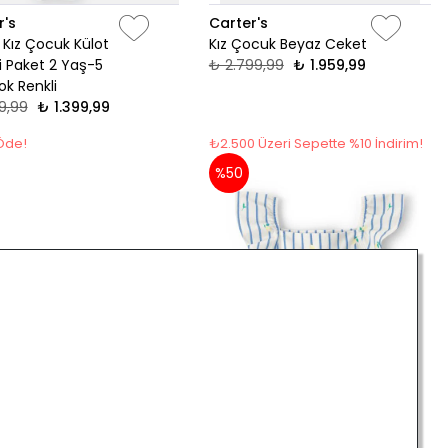
r's
Carter's
 Kız Çocuk Külot
Kız Çocuk Beyaz Ceket
li Paket 2 Yaş-5
₺ 2.799,99
₺ 1.959,99
k Renkli
9,99
₺ 1.399,99
 Öde!
₺2.500 Üzeri Sepette %10 İndirim!
%50