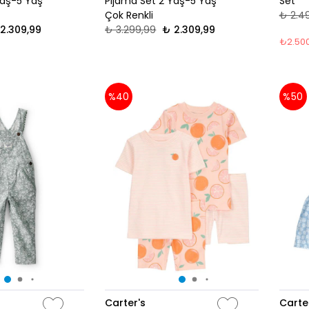
Yaş-5 Yaş
Pijama Set 2 Yaş-5 Yaş
Set
Çok Renkli
₺ 2.4
2.309,99
₺ 3.299,99
₺ 2.309,99
₺2.500
%40
%50
Carter's
Carte