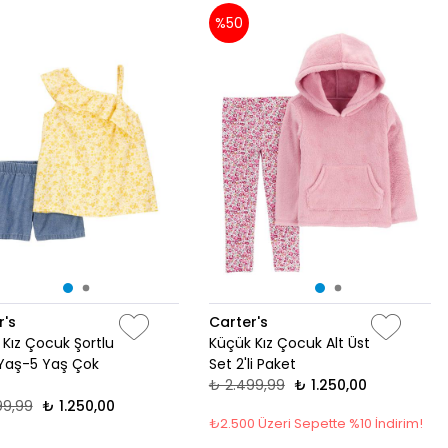
%50
r's
Carter's
Kız Çocuk Şortlu
Küçük Kız Çocuk Alt Üst
 Yaş-5 Yaş Çok
Set 2'li Paket
₺ 2.499,99
₺ 1.250,00
99,99
₺ 1.250,00
₺2.500 Üzeri Sepette %10 İndirim!