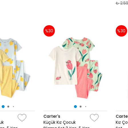
₺ 2.5
%30
%30
Carter's
Carte
uk
Küçük Kız Çocuk
Kız Ço