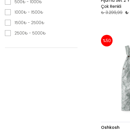
Pijama Set 2 
500₺ - 1000₺
Çok Renkli
1000₺ - 1500₺
₺ 3.299,99
₺ 
1500₺ - 2500₺
2500₺ - 5000₺
%50
Oshkosh