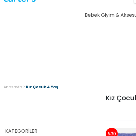
Bebek Giyim & Akses
>
Anasayfa
Kız Çocuk 4 Yaş
Kız Çocu
KATEGORILER
%30