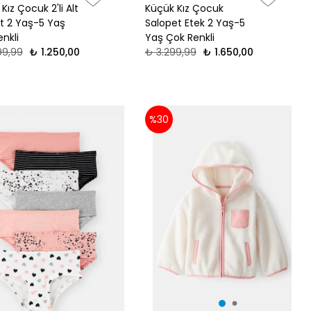
Kız Çocuk 2'li Alt
Küçük Kız Çocuk
t 2 Yaş-5 Yaş
Salopet Etek 2 Yaş-5
nkli
Yaş Çok Renkli
99,99
₺ 1.250,00
₺ 3.299,99
₺ 1.650,00
%30