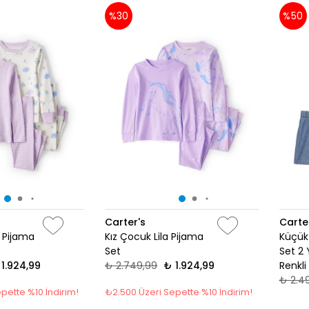
%30
%50
Carter's
Carte
u Pijama
Kız Çocuk Lila Pijama
Küçük 
Set
Set 2
 1.924,99
₺ 2.749,99
₺ 1.924,99
Renkli
₺ 2.4
pette %10 İndirim!
₺2.500 Üzeri Sepette %10 İndirim!