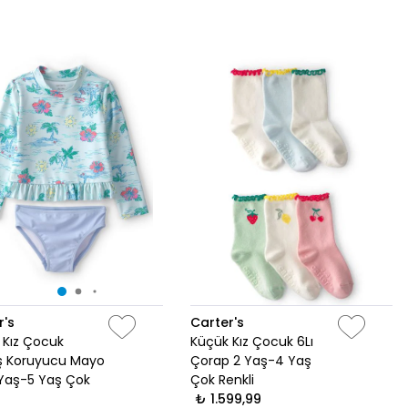
r's
Carter's
 Kız Çocuk
Küçük Kız Çocuk 6Lı
 Koruyucu Mayo
Çorap 2 Yaş-4 Yaş
 Yaş-5 Yaş Çok
Çok Renkli
₺ 1.599,99