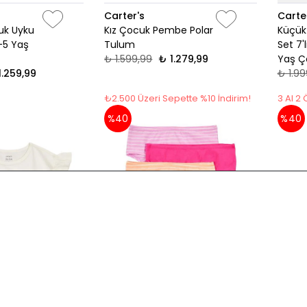
Carter's
Carte
uk Uyku
Kız Çocuk Pembe Polar
Küçük
-5 Yaş
Tulum
Set 7'
₺ 1.599,99
₺ 1.279,99
Yaş Ço
1.259,99
₺ 1.99
₺2.500 Üzeri Sepette %10 İndirim!
3 Al 2
%40
%40