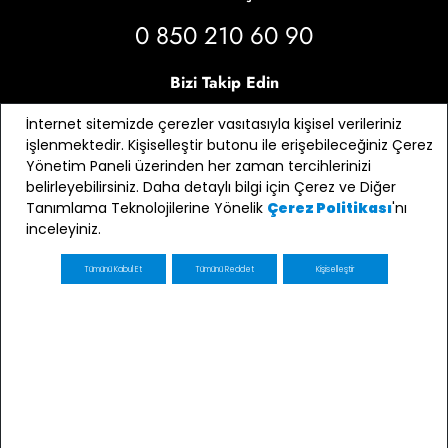
0 850 210 60 90
Bizi Takip Edin
İnternet sitemizde çerezler vasıtasıyla kişisel verileriniz
işlenmektedir. Kişiselleştir butonu ile erişebileceğiniz Çerez
Yönetim Paneli üzerinden her zaman tercihlerinizi
belirleyebilirsiniz. Daha detaylı bilgi için Çerez ve Diğer
Tanımlama Teknolojilerine Yönelik
'nı
Çerez Politikası
inceleyiniz.
Tümünü Kabul Et
Tümünü Reddet
Kişiselleştir
E-bülten Üyeliği
Kaydol
E-posta adresimin e-bülten ve ticari elektronik ileti