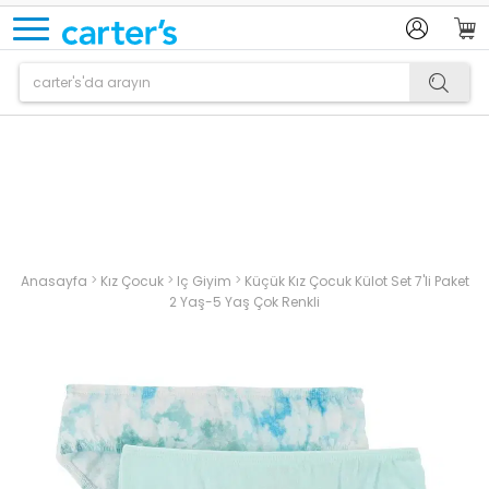
Ürün sepetinize eklenmiştir.
>
>
>
Anasayfa
Kız Çocuk
Iç Giyim
Küçük Kız Çocuk Külot Set 7'li Paket
2 Yaş-5 Yaş Çok Renkli