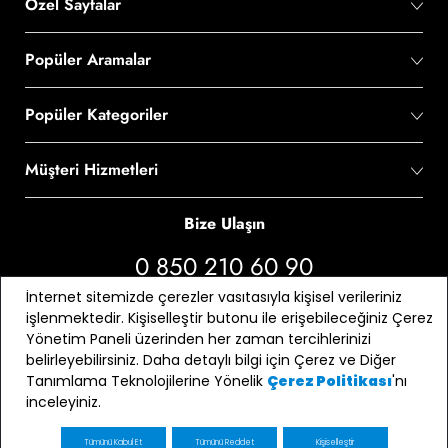
Özel Sayfalar
Popüler Aramalar
Popüler Kategoriler
Müşteri Hizmetleri
Bize Ulaşın
0 850 210 60 90
İnternet sitemizde çerezler vasıtasıyla kişisel verileriniz
Bizi Takip Edin
işlenmektedir. Kişiselleştir butonu ile erişebileceğiniz Çerez
Yönetim Paneli üzerinden her zaman tercihlerinizi
belirleyebilirsiniz. Daha detaylı bilgi için Çerez ve Diğer
Tanımlama Teknolojilerine Yönelik
'nı
Çerez Politikası
inceleyiniz.
Tümünü Kabul Et
Tümünü Reddet
Kişiselleştir