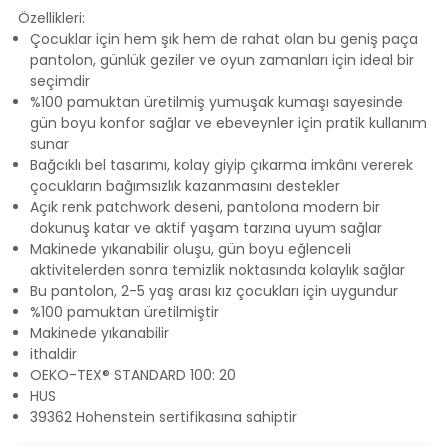
Özellikleri:
Çocuklar için hem şık hem de rahat olan bu geniş paça
pantolon, günlük geziler ve oyun zamanları için ideal bir
seçimdir
%100 pamuktan üretilmiş yumuşak kumaşı sayesinde
gün boyu konfor sağlar ve ebeveynler için pratik kullanım
sunar
Bağcıklı bel tasarımı, kolay giyip çıkarma imkânı vererek
çocukların bağımsızlık kazanmasını destekler
Açık renk patchwork deseni, pantolona modern bir
dokunuş katar ve aktif yaşam tarzına uyum sağlar
Makinede yıkanabilir oluşu, gün boyu eğlenceli
aktivitelerden sonra temizlik noktasında kolaylık sağlar
Bu pantolon, 2-5 yaş arası kız çocukları için uygundur
%100 pamuktan üretilmiştir
Makinede yıkanabilir
ithaldir
OEKO-TEX® STANDARD 100: 20
HUS
39362 Hohenstein sertifikasına sahiptir