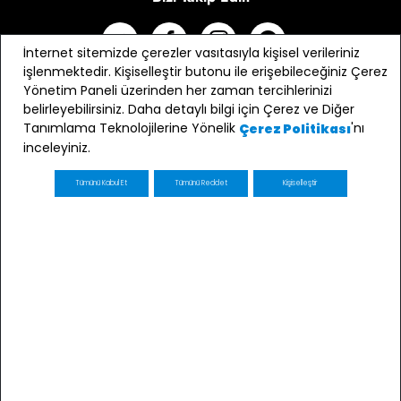
İnternet sitemizde çerezler vasıtasıyla kişisel verileriniz
işlenmektedir. Kişiselleştir butonu ile erişebileceğiniz Çerez
Yönetim Paneli üzerinden her zaman tercihlerinizi
belirleyebilirsiniz. Daha detaylı bilgi için Çerez ve Diğer
Tanımlama Teknolojilerine Yönelik
'nı
Çerez Politikası
inceleyiniz.
Tümünü Kabul Et
Tümünü Reddet
Kişiselleştir
E-bülten Üyeliği
Kaydol
E-posta adresimin e-bülten ve ticari elektronik ileti
gönderimi amacıyla işlenmesini kabul ediyorum *
* Açık Rızanızı dilediğiniz zaman
kvkk@minycenter.com.tr
adresine göndereceğiniz bir