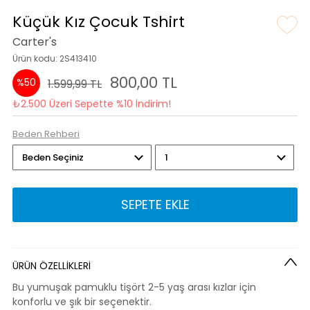
Küçük Kız Çocuk Tshirt
Carter's
Ürün kodu: 2S413410
800,00 TL
%50
1.599,99 TL
₺2.500 Üzeri Sepette %10 İndirim!
Beden Rehberi
SEPETE EKLE
ÜRÜN ÖZELLİKLERİ
Bu yumuşak pamuklu tişört 2-5 yaş arası kızlar için
konforlu ve şık bir seçenektir.