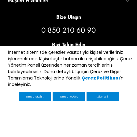
Müşteri Hizmetleri
Bize Ulaşın
0 850 210 60 90
Bizi Takip Edin
İnternet sitemizde çerezler vasıtasıyla kişisel verileriniz
işlenmektedir. Kişiselleştir butonu ile erişebileceğiniz Çerez
Yönetim Paneli üzerinden her zaman tercihlerinizi
belirleyebilirsiniz. Daha detaylı bilgi için Çerez ve Diğer
Tanımlama Teknolojilerine Yönelik
'nı
Çerez Politikası
inceleyiniz.
Tümünü Kabul Et
Tümünü Reddet
Kişiselleştir
E-bülten Üyeliği