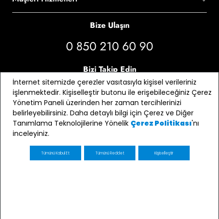
Bize Ulaşın
0 850 210 60 90
Bizi Takip Edin
İnternet sitemizde çerezler vasıtasıyla kişisel verileriniz
işlenmektedir. Kişiselleştir butonu ile erişebileceğiniz Çerez
Yönetim Paneli üzerinden her zaman tercihlerinizi
belirleyebilirsiniz. Daha detaylı bilgi için Çerez ve Diğer
Tanımlama Teknolojilerine Yönelik
'nı
Çerez Politikası
inceleyiniz.
Tümünü Kabul Et
Tümünü Reddet
Kişiselleştir
E-bülten Üyeliği