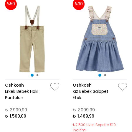
%50
%30
Oshkosh
Oshkosh
Erkek Bebek Haki
Kız Bebek Salopet
Pantolon
Etek
₺ 2.999,99
₺ 2.099,99
₺ 1.500,00
₺ 1.469,99
₺2.500 Üzeri Sepette %10
İndirim!