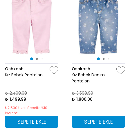
Oshkosh
Oshkosh
Kız Bebek Pantolon
Kız Bebek Denim
Pantolon
₺ 2.499,99
₺ 3.599,99
₺ 1.499,99
₺ 1.800,00
₺2.500 Üzeri Sepette %10
İndirim!
SEPETE EKLE
SEPETE EKLE