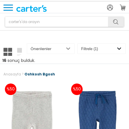
Ürün sepetinize eklenmiştir.
16
sonuç bulduk.
>
Anasayfa
Oshkosh Bgosh
%50
%50