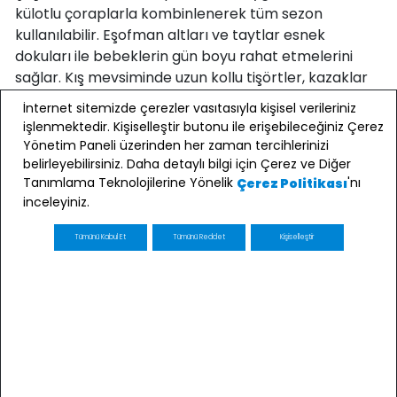
külotlu çoraplarla kombinlenerek tüm sezon
kullanılabilir. Eşofman altları ve taytlar esnek
dokuları ile bebeklerin gün boyu rahat etmelerini
sağlar. Kış mevsiminde uzun kollu tişörtler, kazaklar
ve sweatshirt’ler
bebek üst giyim
ürünleri
İnternet sitemizde çerezler vasıtasıyla kişisel verileriniz
içerisinden en sık tercih edilen seçenekler arasında
işlenmektedir. Kişiselleştir butonu ile erişebileceğiniz Çerez
bulunur. Ayrıca erkek giyimde çıtçıtlı body şeklinde
Yönetim Paneli üzerinden her zaman tercihlerinizi
tasarlanan gömlekler de hem günlük giyim hem de
belirleyebilirsiniz. Daha detaylı bilgi için Çerez ve Diğer
özel günlere uygun tasarımları ile oldukça
Tanımlama Teknolojilerine Yönelik
'nı
Çerez Politikası
inceleyiniz.
kullanışlıdır.
Tümünü Kabul Et
Tümünü Reddet
Kişiselleştir
Bebek Kıyafeti Seçerken
Nelere Dikkat Edilmeli?
Bebeklerin rahatlığı ve sağlığı her şeyden önemlidir.