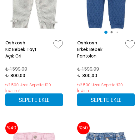
Oshkosh
Oshkosh
Kız Bebek Tayt
Erkek Bebek
Açık Gri
Pantolon
₺ 1.599,99
₺ 1.599,99
₺ 800,00
₺ 800,00
₺2.500 Üzeri Sepette %10
₺2.500 Üzeri Sepette %10
İndirim!
İndirim!
SEPETE EKLE
SEPETE EKLE
%40
%50