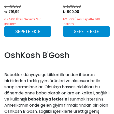
₺ 1.319,99
₺ 1.799,99
₺ 791,99
₺ 900,00
₺2.500 Üzeri Sepette %10
₺2.500 Üzeri Sepette %10
İndirim!
İndirim!
SEPETE EKLE
SEPETE EKLE
OshKosh B'Gosh
Bebekler dünyaya geldikleri ilk andan itibaren
birbirinden farklı giyim ürünleri ve aksesuarlar ile
sarıp sarmalanırlar. Oldukça hassas oldukları bu
dönemde anne baba olarak onlara en kaliteli, sağlıklı
ve kullanışlı
bebek kıyafetlerini
sunmak istersiniz.
Amerika’nın önde gelen giyim firmalarından biri olan
OshKosh B’Gosh, sağlıklı içeriklerle ürettiği geniş