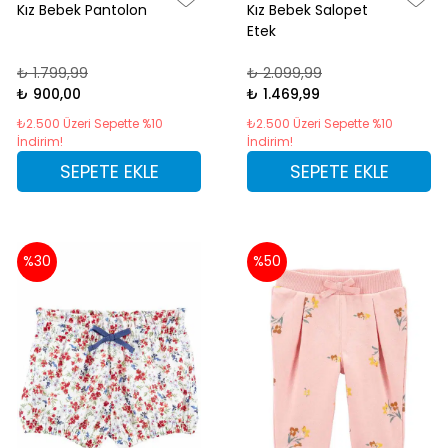
Kız Bebek Pantolon
Kız Bebek Salopet
Etek
₺ 1.799,99
₺ 2.099,99
₺ 900,00
₺ 1.469,99
₺2.500 Üzeri Sepette %10
₺2.500 Üzeri Sepette %10
İndirim!
İndirim!
SEPETE EKLE
SEPETE EKLE
%30
%50