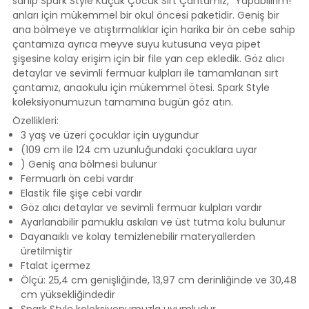
sahip Spark Style Küçük Çocuk Sırt Çantamız, “Yapabilirim!”
anları için mükemmel bir okul öncesi paketidir. Geniş bir
ana bölmeye ve atıştırmalıklar için harika bir ön cebe sahip
çantamıza ayrıca meyve suyu kutusuna veya pipet
şişesine kolay erişim için bir file yan cep ekledik. Göz alıcı
detaylar ve sevimli fermuar kulpları ile tamamlanan sırt
çantamız, anaokulu için mükemmel ötesi. Spark Style
koleksiyonumuzun tamamına bugün göz atın.
Özellikleri:
3 yaş ve üzeri çocuklar için uygundur
(109 cm ile 124 cm uzunluğundaki çocuklara uyar
) Geniş ana bölmesi bulunur
Fermuarlı ön cebi vardır
Elastik file şişe cebi vardır
Göz alıcı detaylar ve sevimli fermuar kulpları vardır
Ayarlanabilir pamuklu askıları ve üst tutma kolu bulunur
Dayanaıklı ve kolay temizlenebilir materyallerden
üretilmiştir
Ftalat içermez
Ölçü: 25,4 cm genişliğinde, 13,97 cm derinliğinde ve 30,48
cm yüksekliğindedir
Spark Style koleksiyonumuzla uyumludur