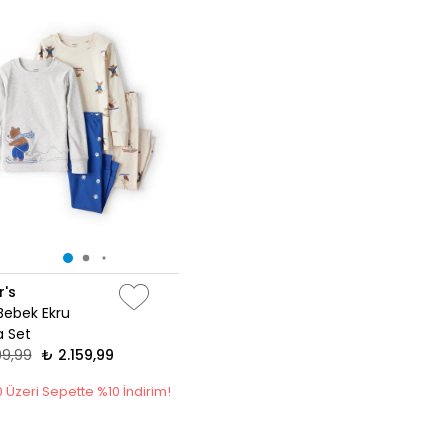
r's
Bebek Ekru
a Set
99,99
₺ 2.159,99
 Üzeri Sepette %10 İndirim!