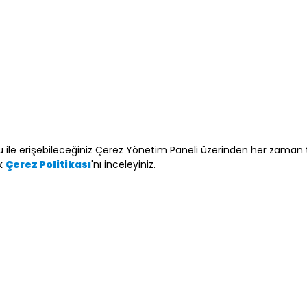
Kız Beb
Aksesua
E-bülten Üyeliği
tonu ile erişebileceğiniz Çerez Yönetim Paneli üzerinden her zaman t
E-posta adresimin e-bülten ve ticari elektro
ik
'nı inceleyiniz.
Çerez Politikası
kabul ediyorum *
* Açık Rızanızı dilediğiniz zaman
kvkk@minyc
eposta ile geri alabilirsiniz.
Gami Giy
Detaylı bilgi için ve haklarınız için
İşlenmesine İlişkin Aydınlatma Met
2026 Carter’s, Inc. All rights reserv