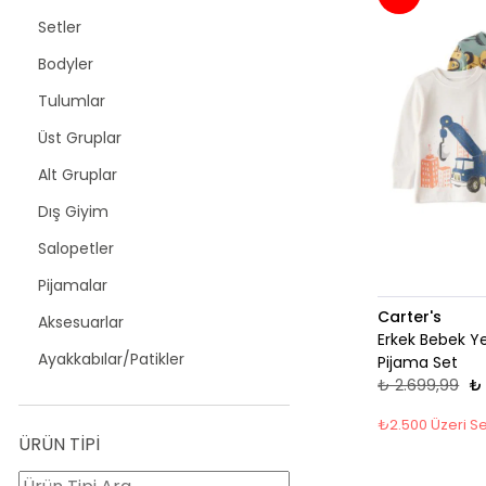
Setler
Bodyler
Tulumlar
Üst Gruplar
Alt Gruplar
Dış Giyim
Salopetler
Pijamalar
Carter's
Aksesuarlar
Erkek Bebek Ye
Ayakkabılar/Patikler
Pijama Set
₺ 2.699,99
₺ 
₺2.500 Üzeri Se
ÜRÜN TİPİ