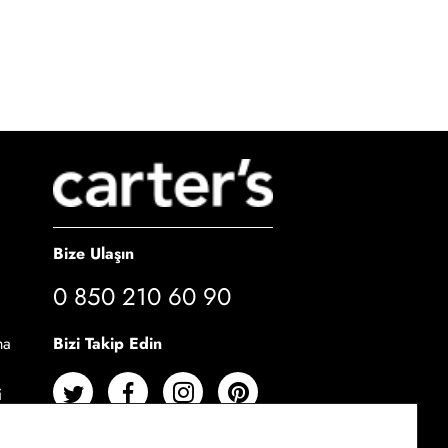
Bize Ulaşın
0 850 210 60 90
Bizi Takip Edin
ma
i
cı