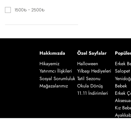
1500₺ - 2500₺
Hakkımızda
Özel Sayfalar
Popüle
Hikayemiz
Halloween
Erkek B
Salopet
Yatırımcı İlişkileri
Yılbaşı Hediyeleri
Yenidoğ
Sosyal Sorumluluk
Tatil Sezonu
Bebek
Mağazalarımız
Okula Dönüş
Erkek Ç
11.11 İndirimleri
Aksesua
Kız Beb
Ayakkab
Kız Çoc
Salopet