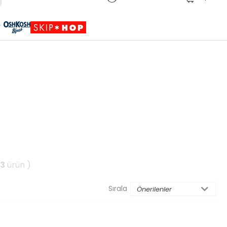
Sepete Eklendi
Ürün sepetinize eklenmiştir.
(
3
ürün )
Sırala