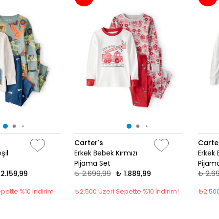
Carter's
Carte
şil
Erkek Bebek Kırmızı
Erkek 
Pijama Set
Pijam
2.159,99
₺ 2.699,99
₺ 1.889,99
₺ 2.6
pette %10 İndirim!
₺2.500 Üzeri Sepette %10 İndirim!
₺2.500