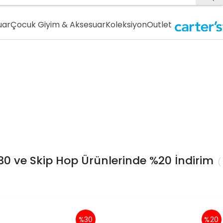
uar
Çocuk Giyim & Aksesuar
Koleksiyon
Outlet
%30 ve Skip Hop Ürünlerinde %20 İndirim
%30
%20