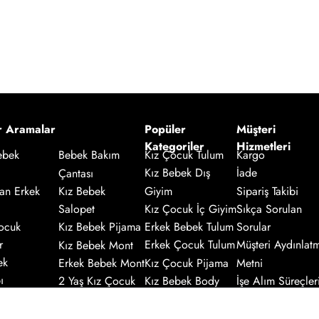
r Aramalar
Popüler
Müşteri
Kategoriler
Hizmetleri
Kız Çocuk Tulum
Kargo
ebek
Bebek Bakım
Kız Bebek Dış
İade
Çantası
an Erkek
Giyim
Sipariş Takibi
Kız Bebek
Salopet
Kız Çocuk İç Giyim
Sıkça Sorulan
ocuk
Kız Bebek Pijama
Erkek Bebek Tulum
Sorular
r
Kız Bebek Mont
Erkek Çocuk Tulum
Müşteri Aydınlat
ek
Erkek Bebek Mont
Kız Çocuk Pijama
Metni
ı
2 Yaş Kız Çocuk
Kız Bebek Body
İşe Alım Süreçler
uk
Suluk
Erkek Bebek Body
Aydınlatma Metni
Uyku Tulumu
Gizlilik ve Kullanı