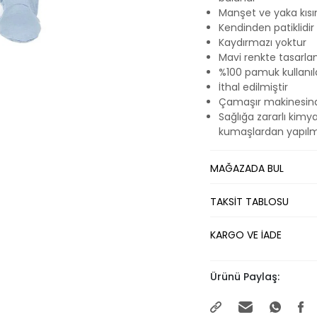
Manşet ve yaka kısım
Kendinden patiklidir
Kaydırmazı yoktur
Mavi renkte tasarla
%100 pamuk kullanıla
İthal edilmiştir
Çamaşır makinesinde
Sağlığa zararlı kim
kumaşlardan yapılmı
MAĞAZADA BUL
TAKSİT TABLOSU
KARGO VE İADE
Ürünü Paylaş: