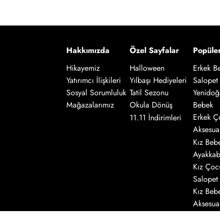
Hakkımızda
Özel Sayfalar
Popüle
Hikayemiz
Halloween
Erkek B
Salopet
Yatırımcı İlişkileri
Yılbaşı Hediyeleri
Yenidoğ
Sosyal Sorumluluk
Tatil Sezonu
Bebek
Mağazalarımız
Okula Dönüş
Erkek Ç
11.11 İndirimleri
Aksesua
Kız Beb
Ayakkab
Kız Çoc
Salopet
Kız Beb
Aksesua