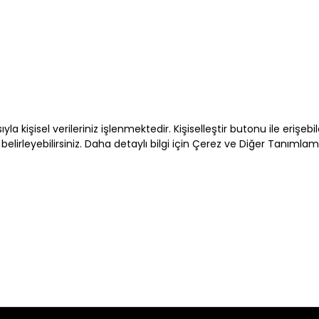
E-bülten Üyeliği
E-posta adresimin e-bülten ve ticari elektro
kabul ediyorum *
yla kişisel verileriniz işlenmektedir. Kişiselleştir butonu ile eriş
* Açık Rızanızı dilediğiniz zaman
kvkk@minyc
belirleyebilirsiniz. Daha detaylı bilgi için Çerez ve Diğer Tanımla
eposta ile geri alabilirsiniz.
Gami Giy
Detaylı bilgi için ve haklarınız için
İşlenmesine İlişkin Aydınlatma Met
2026 Carter’s, Inc. All rights reserv
OSHKOSH B’GOSH, B’GOSH, BABY B’GO
subsidiaries of Carter’s, Inc.