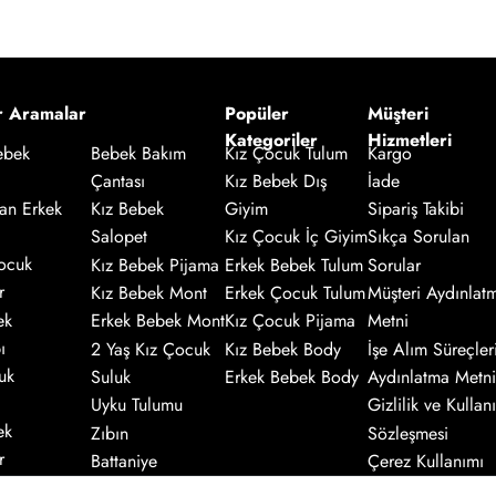
r Aramalar
Popüler
Müşteri
Kategoriler
Hizmetleri
Kız Çocuk Tulum
Kargo
ebek
Bebek Bakım
Kız Bebek Dış
İade
Çantası
an Erkek
Giyim
Sipariş Takibi
Kız Bebek
Salopet
Kız Çocuk İç Giyim
Sıkça Sorulan
ocuk
Kız Bebek Pijama
Erkek Bebek Tulum
Sorular
r
Kız Bebek Mont
Erkek Çocuk Tulum
Müşteri Aydınlat
ek
Erkek Bebek Mont
Kız Çocuk Pijama
Metni
ı
2 Yaş Kız Çocuk
Kız Bebek Body
İşe Alım Süreçler
uk
Suluk
Erkek Bebek Body
Aydınlatma Metni
Uyku Tulumu
Gizlilik ve Kullanı
ek
Zıbın
Sözleşmesi
r
Battaniye
Çerez Kullanımı
Hakkında