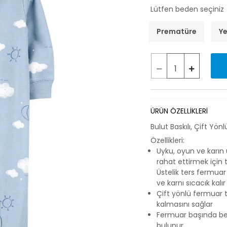
Lütfen beden seçiniz
Prematüre
Y
ÜRÜN ÖZELLİKLERİ
Bulut Baskılı, Çift Yö
Özellikleri:
Uyku, oyun ve karın
rahat ettirmek için
Üstelik ters fermuar
ve karnı sıcacık kalır
Çift yönlü fermuar t
kalmasını sağlar
Fermuar başında bebe
bulunur