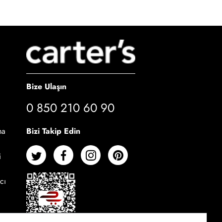
Bize Ulaşın
0 850 210 60 90
Bizi Takip Edin
ma
i
cı