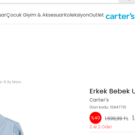
uar
Çocuk Giyim & Aksesuar
Koleksiyon
Outlet
e-9 Ay Mavi
Erkek Bebek 
Carter's
Ürün kodu: 1S947710
1
%40
1.699,99 TL
3 Al 2 Öde!