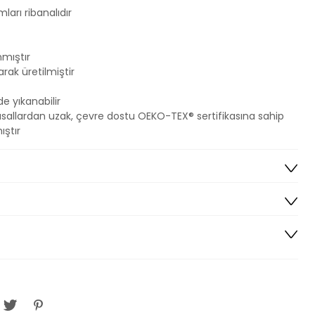
ları ribanalıdır
nmıştır
rak üretilmiştir
 yıkanabilir
yasallardan uzak, çevre dostu OEKO-TEX® sertifikasına sahip
ştır