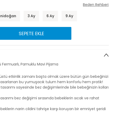
Beden Rehberi
enidoğan
3 Ay
6 Ay
9 Ay
SEPETE EKLE
nlü Fermuarlı, Pamuklu Mavi Pijama
 üstü etkinlik zamanı başta olmak üzere bütün gün bebeğinizi
 tasarlanan bu yumuşacık tulum hem konforlu hem pratik!
 tasarımı sayesinde bez değişimlerinde bile bebeğinizin kolları
asarımı bez değişimi sırasında bebeklerin sıcak ve rahat
klerin narin cildini tahrişe karşı koruyan bir emniyet şeridi