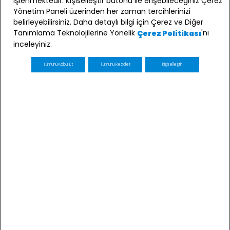
işlenmektedir. Kişiselleştir butonu ile erişebileceğiniz Çerez
Yönetim Paneli üzerinden her zaman tercihlerinizi
belirleyebilirsiniz. Daha detaylı bilgi için Çerez ve Diğer
Tanımlama Teknolojilerine Yönelik
'nı
Çerez Politikası
inceleyiniz.
Tümünü Kabul Et
Tümünü Reddet
Kişiselleştir
E-bülten Üyeliği
Kaydol
E-posta adresimin e-bülten ve ticari elektronik ileti
gönderimi amacıyla işlenmesini kabul ediyorum *
* Açık Rızanızı dilediğiniz zaman
kvkk@minycenter.com.tr
adresine göndereceğiniz bir
eposta ile geri alabilirsiniz.
Gami Giyim
Detaylı bilgi için ve haklarınız için
Müşteri Kişisel Verilerin İşlenmesine İlişkin
Aydınlatma Metnini
inceleyebilirsiniz.