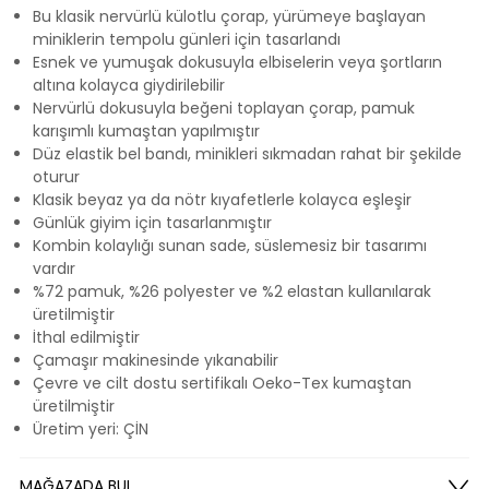
Bu klasik nervürlü külotlu çorap, yürümeye başlayan
miniklerin tempolu günleri için tasarlandı
Esnek ve yumuşak dokusuyla elbiselerin veya şortların
altına kolayca giydirilebilir
Nervürlü dokusuyla beğeni toplayan çorap, pamuk
karışımlı kumaştan yapılmıştır
Düz elastik bel bandı, minikleri sıkmadan rahat bir şekilde
oturur
Klasik beyaz ya da nötr kıyafetlerle kolayca eşleşir
Günlük giyim için tasarlanmıştır
Kombin kolaylığı sunan sade, süslemesiz bir tasarımı
vardır
%72 pamuk, %26 polyester ve %2 elastan kullanılarak
üretilmiştir
İthal edilmiştir
Çamaşır makinesinde yıkanabilir
Çevre ve cilt dostu sertifikalı Oeko-Tex kumaştan
üretilmiştir
Üretim yeri: ÇİN
MAĞAZADA BUL