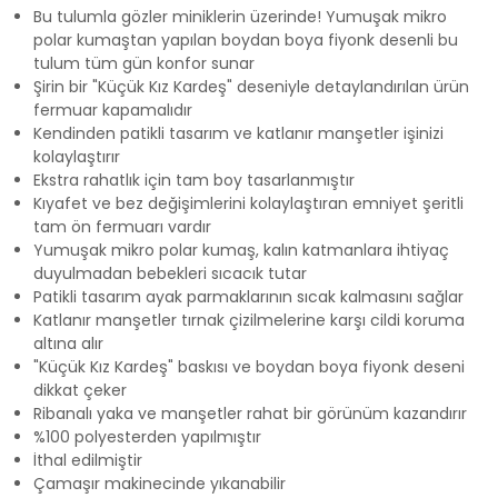
Bu tulumla gözler miniklerin üzerinde! Yumuşak mikro
polar kumaştan yapılan boydan boya fiyonk desenli bu
tulum tüm gün konfor sunar
Şirin bir "Küçük Kız Kardeş" deseniyle detaylandırılan ürün
fermuar kapamalıdır
Kendinden patikli tasarım ve katlanır manşetler işinizi
kolaylaştırır
Ekstra rahatlık için tam boy tasarlanmıştır
Kıyafet ve bez değişimlerini kolaylaştıran emniyet şeritli
tam ön fermuarı vardır
Yumuşak mikro polar kumaş, kalın katmanlara ihtiyaç
duyulmadan bebekleri sıcacık tutar
Patikli tasarım ayak parmaklarının sıcak kalmasını sağlar
Katlanır manşetler tırnak çizilmelerine karşı cildi koruma
altına alır
"Küçük Kız Kardeş" baskısı ve boydan boya fiyonk deseni
dikkat çeker
Ribanalı yaka ve manşetler rahat bir görünüm kazandırır
%100 polyesterden yapılmıştır
İthal edilmiştir
Çamaşır makinecinde yıkanabilir