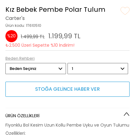
Kız Bebek Pembe Polar Tulum
Carter's
Ürün kodu: 1T610510
1.199,99 TL
%20
1.499,99 TL
₺2.500 Üzeri Sepette %10 İndirim!
Beden Rehberi
STOĞA GELİNCE HABER VER
ÜRÜN ÖZELLİKLERİ
Fiyonklu Bol Kesim Uzun Kollu Pembe Uyku ve Oyun Tulumu
Özellikleri: