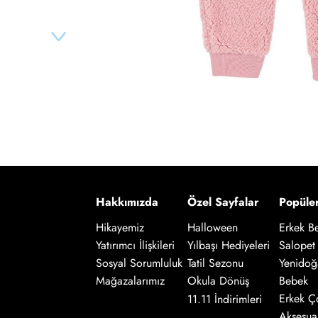
Hakkımızda
Özel Sayfalar
Popüle
Hikayemiz
Halloween
Erkek B
Salopet
Yatırımcı İlişkileri
Yılbaşı Hediyeleri
Yenidoğ
Sosyal Sorumluluk
Tatil Sezonu
Bebek
Mağazalarımız
Okula Dönüş
Erkek Ç
11.11 İndirimleri
Aksesua