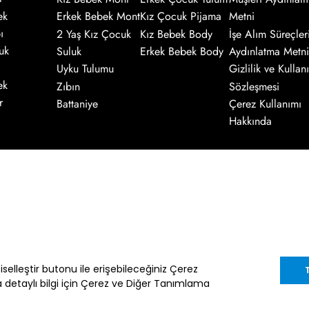
ek
Erkek Bebek Mont
Kız Çocuk Pijama
Metni
ı
2 Yaş Kız Çocuk
Kız Bebek Body
İşe Alım Süreçler
uk
Suluk
Erkek Bebek Body
Aydınlatma Metni
Uyku Tulumu
Gizlilik ve Kullanı
ek
Zıbın
Sözleşmesi
r
Battaniye
Çerez Kullanımı
Hakkında
Kaydol
nik ileti gönderimi amacıyla işlenmesini
enter.com.tr
adresine göndereceğiniz bir
şiselleştir butonu ile erişebileceğiniz Çerez
ha detaylı bilgi için Çerez ve Diğer Tanımlama
im Müşteri Kişisel Verilerin