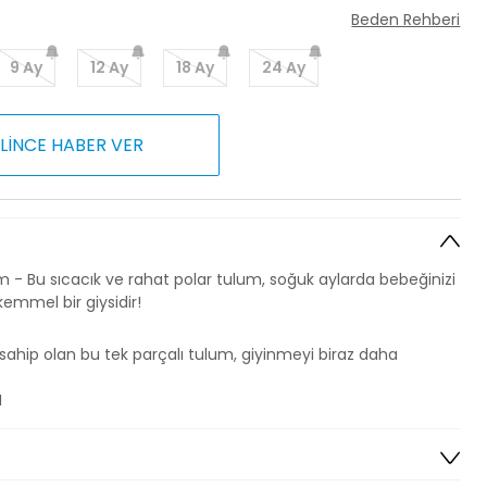
Beden Rehberi
9 Ay
12 Ay
18 Ay
24 Ay
LİNCE HABER VER
 - Bu sıcacık ve rahat polar tulum, soğuk aylarda bebeğinizi
emmel bir giysidir!
hip olan bu tek parçalı tulum, giyinmeyi biraz daha
M