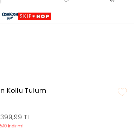
Sepete Eklendi
Ürün sepetinize eklenmiştir.
un Kollu Tulum
.399,99 TL
%10 İndirim!