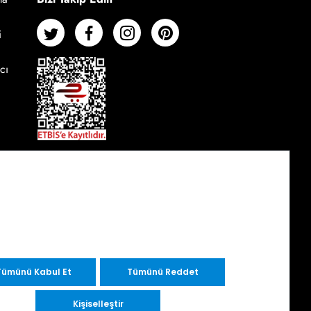
i
cı
Tümünü Kabul Et
Tümünü Reddet
Kişiselleştir