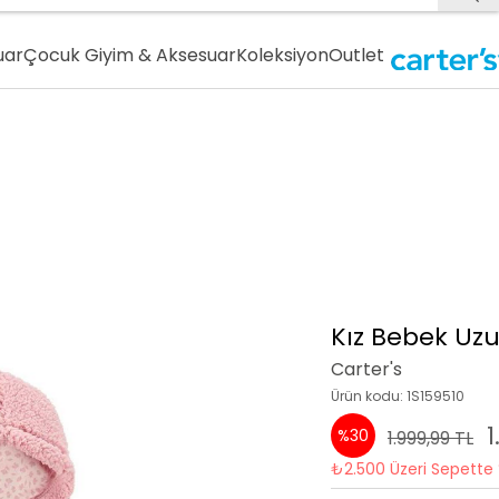
uar
Çocuk Giyim & Aksesuar
Koleksiyon
Outlet
Kız Bebek Uz
Carter's
Ürün kodu: 1S159510
1
%30
1.999,99 TL
₺2.500 Üzeri Sepette 