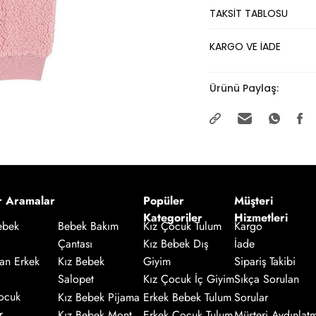
TAKSİT TABLOSU
KARGO VE İADE
Ürünü Paylaş:
r Aramalar
Popüler
Müşteri
Kategoriler
Hizmetleri
Kız Çocuk Tulum
Kargo
ebek
Bebek Bakım
Kız Bebek Dış
İade
Çantası
an Erkek
Giyim
Sipariş Takibi
Kız Bebek
Salopet
Kız Çocuk İç Giyim
Sıkça Sorulan
ocuk
Kız Bebek Pijama
Erkek Bebek Tulum
Sorular
r
Kız Bebek Mont
Erkek Çocuk Tulum
Müşteri Aydınlat