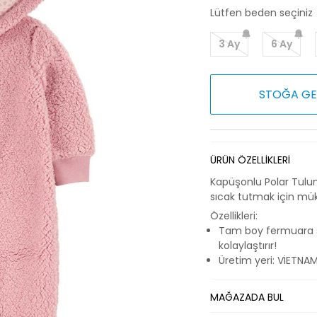
Lütfen beden seçiniz
3 Ay
6 Ay
STOĞA GE
ÜRÜN ÖZELLİKLERİ
Kapüşonlu Polar Tulum
sıcak tutmak için mük
Özellikleri:
Tam boy fermuara sa
kolaylaştırır!
Üretim yeri: VİETNA
MAĞAZADA BUL