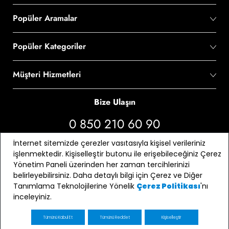
Popüler Aramalar
Popüler Kategoriler
Müşteri Hizmetleri
Bize Ulaşın
0 850 210 60 90
İnternet sitemizde çerezler vasıtasıyla kişisel verileriniz
Bizi Takip Edin
işlenmektedir. Kişiselleştir butonu ile erişebileceğiniz Çerez
Yönetim Paneli üzerinden her zaman tercihlerinizi
belirleyebilirsiniz. Daha detaylı bilgi için Çerez ve Diğer
Tanımlama Teknolojilerine Yönelik
'nı
Çerez Politikası
inceleyiniz.
Tümünü Kabul Et
Tümünü Reddet
Kişiselleştir