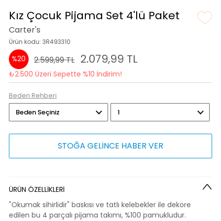
Kız Çocuk Pijama Set 4'lü Paket
Carter's
Ürün kodu: 3R493310
2.079,99 TL
%20
2.599,99 TL
₺2.500 Üzeri Sepette %10 İndirim!
Beden Rehberi
STOĞA GELİNCE HABER VER
ÜRÜN ÖZELLİKLERİ
"Okumak sihirlidir" baskısı ve tatlı kelebekler ile dekore
edilen bu 4 parçalı pijama takımı, %100 pamukludur.