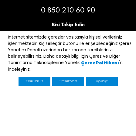
0 850 210 60 90
Bizi Takip Edin
İnternet sitemizde çerezler vasıtasıyla kişisel verileriniz
işlenmektedir. Kişiselleştir butonu ile erişebileceğiniz Çerez
Yönetim Paneli üzerinden her zaman tercihlerinizi
belirleyebilirsiniz. Daha detaylı bilgi için Çerez ve Diğer
Tanımlama Teknolojilerine Yönelik
'nı
Çerez Politikası
inceleyiniz.
Tümünü Kabul Et
Tümünü Reddet
Kişiselleştir
E-bülten Üyeliği
Kaydol
E-posta adresimin e-bülten ve ticari elektronik ileti