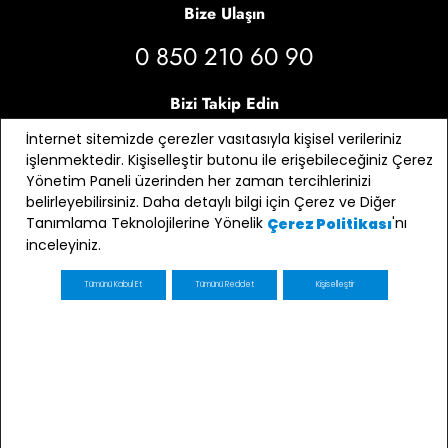
Bize Ulaşın
0 850 210 60 90
Bizi Takip Edin
İnternet sitemizde çerezler vasıtasıyla kişisel verileriniz
işlenmektedir. Kişiselleştir butonu ile erişebileceğiniz Çerez
Yönetim Paneli üzerinden her zaman tercihlerinizi
belirleyebilirsiniz. Daha detaylı bilgi için Çerez ve Diğer
Tanımlama Teknolojilerine Yönelik
'nı
Çerez Politikası
inceleyiniz.
Tümünü Kabul Et
Tümünü Reddet
Kişiselleştir
E-bülten Üyeliği
Kaydol