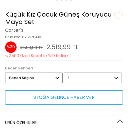
Küçük Kız Çocuk Güneş Koruyucu
Mayo Set
Carter's
Ürün kodu: 2S570410
2.519,99 TL
%30
3.599,99 TL
₺2.500 Üzeri Sepette %10 İndirim!
Beden Rehberi
STOĞA GELİNCE HABER VER
ÜRÜN ÖZELLİKLERİ